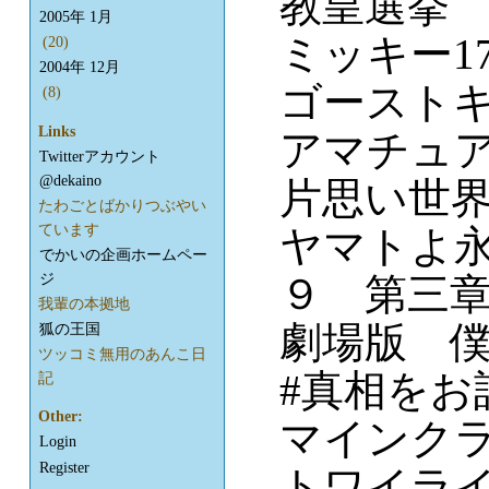
教皇選挙
2005年 1月
ミッキー1
(20)
2004年 12月
ゴースト
(8)
Links
アマチュ
Twitterアカウント
@dekaino
片思い世
たわごとばかりつぶやい
ています
ヤマトよ
でかいの企画ホームペー
ジ
９ 第三
我輩の本拠地
劇場版 
狐の王国
ツッコミ無用のあんこ日
#真相をお
記
Other:
マインク
Login
Register
トワイラ