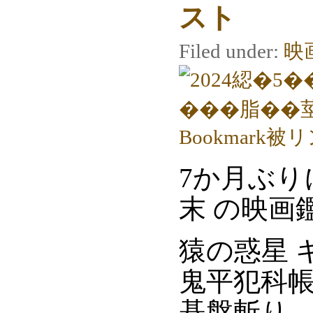
スト
Filed under:
映
7か月ぶりに
末 の映画
猿の惑星 
鬼平犯科帳
碁盤斬り