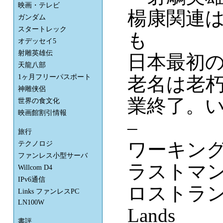
映画・テレビ
楊康関連
ガンダム
スタートレック
も
オデッセイ5
射雕英雄伝
日本最初
天龍八部
老名は老朽
1ヶ月フリーパスポート
神雕侠侶
業終了。い
世界の食文化
映画館割引情報
–
旅行
ワーキン
テクノロジ
ファンレス小型サーバ
ラストマン -
Willcom D4
IPv6通信
ロストランズ 
Links ファンレスPC
LN100W
Lands
書評