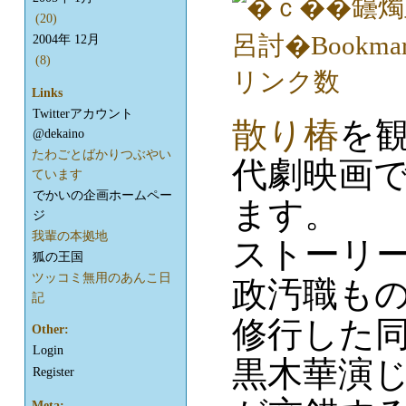
(20)
2004年 12月
(8)
Links
Twitterアカウント
散り椿
を
@dekaino
たわごとばかりつぶやい
代劇映画
ています
でかいの企画ホームペー
ます。
ジ
我輩の本拠地
ストーリ
狐の王国
ツッコミ無用のあんこ日
政汚職も
記
修行した
Other:
Login
黒木華演
Register
Meta: