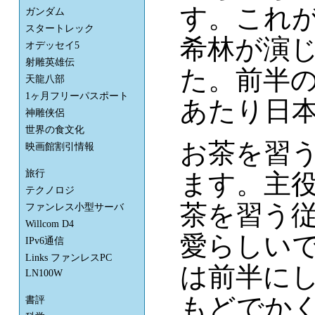
す。これ
ガンダム
スタートレック
希林が演
オデッセイ5
射雕英雄伝
た。前半
天龍八部
1ヶ月フリーパスポート
あたり日
神雕侠侶
世界の食文化
お茶を習
映画館割引情報
旅行
ます。主
テクノロジ
茶を習う
ファンレス小型サーバ
Willcom D4
愛らしい
IPv6通信
Links ファンレスPC
は前半に
LN100W
もどでか
書評