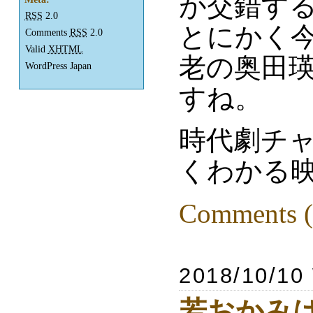
が交錯す
RSS
2.0
とにかく
Comments
RSS
2.0
Valid
XHTML
老の奥田
WordPress Japan
すね。
時代劇チ
くわかる
Comments (
2018/10/10
若おかみは