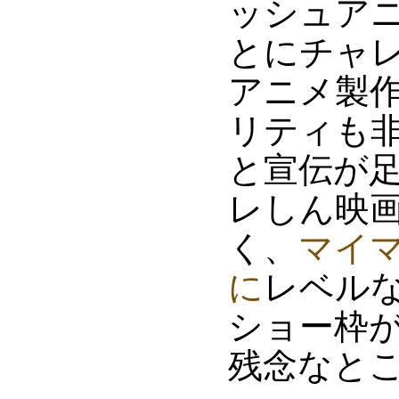
ッシュアニ
とにチャ
アニメ製
リティも
と宣伝が
レしん映
く、
マイ
に
レベル
ショー枠
残念なと