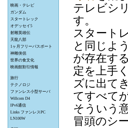
テレビシ
映画・テレビ
ガンダム
す。
スタートレック
オデッセイ5
スタート
射雕英雄伝
天龍八部
と同じよ
1ヶ月フリーパスポート
神雕侠侶
が存在す
世界の食文化
定を上手
映画館割引情報
旅行
ズに出て
テクノロジ
ファンレス小型サーバ
てすべて
Willcom D4
そういう
IPv6通信
Links ファンレスPC
冒頭のシ
LN100W