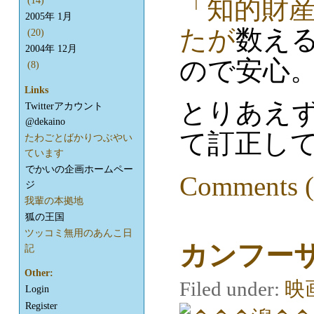
「知的財産
(14)
2005年 1月
たが
数え
(20)
2004年 12月
ので安心
(8)
Links
とりあえず、
Twitterアカウント
@dekaino
て訂正し
たわごとばかりつぶやい
ています
でかいの企画ホームペー
Comments (
ジ
我輩の本拠地
狐の王国
ツッコミ無用のあんこ日
カンフー
記
Other:
Filed under:
映
Login
Register