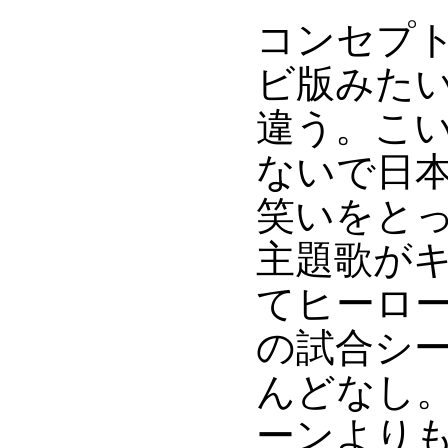
コンセプ
ビ版みた
違う。こ
ないで日
笑いをと
主題歌が
てヒーロ
の試合シ
んどなし
ーンより