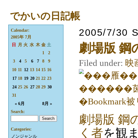
でかいの日記帳
2005/7/30 
Calendar:
2005年 7月
劇場版 鋼
日
月
火
水
木
金
土
1
2
Filed under:
映
3
4
5
6
7
8
9
10
11
12
13
14
15
16
17
18
19
20
21
22
23
24
25
26
27
28
29
30
31
« 6月
8月 »
Search:
劇場版 鋼
く者
を観
Categories:
ノンジャンル