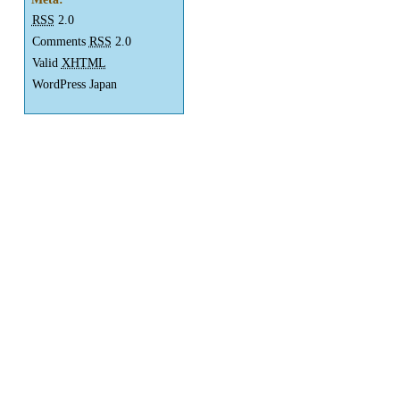
RSS
2.0
Comments
RSS
2.0
Valid
XHTML
WordPress Japan