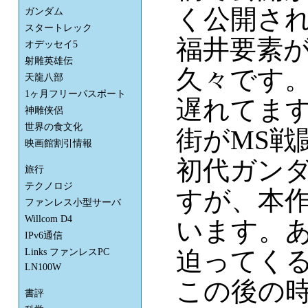
く公開さ
ガンダム
スタートレック
福井要素
オデッセイ5
射雕英雄伝
久々です
天龍八部
1ヶ月フリーパスポート
遅れてま
神雕侠侶
世界の食文化
街がMS
映画館割引情報
初代ガン
旅行
テクノロジ
すが、本
ファンレス小型サーバ
Willcom D4
います。
IPv6通信
迫ってく
Links ファンレスPC
LN100W
この後の時
書評