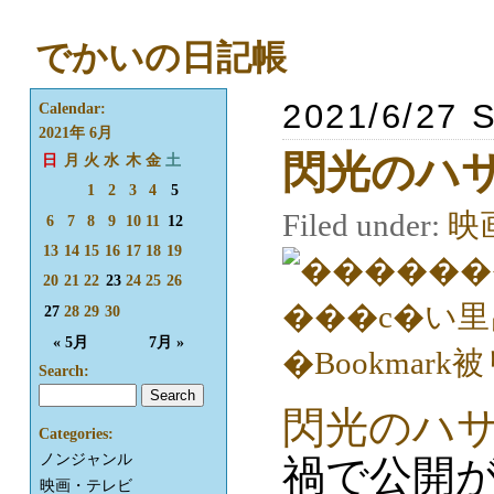
でかいの日記帳
2021/6/27 
Calendar:
2021年 6月
閃光のハ
日
月
火
水
木
金
土
1
2
3
4
5
Filed under:
映
6
7
8
9
10
11
12
13
14
15
16
17
18
19
20
21
22
23
24
25
26
27
28
29
30
« 5月
7月 »
Search:
閃光のハ
Categories:
ノンジャンル
禍で公開
映画・テレビ