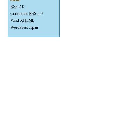
RSS
2.0
Comments
RSS
2.0
Valid
XHTML
WordPress Japan