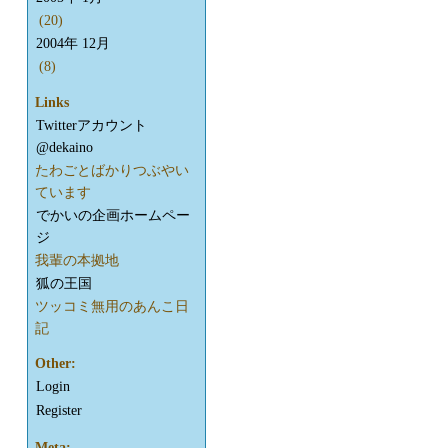
(20)
2004年 12月
(8)
Links
Twitterアカウント
@dekaino
たわごとばかりつぶやい
ています
でかいの企画ホームペー
ジ
我輩の本拠地
狐の王国
ツッコミ無用のあんこ日
記
Other:
Login
Register
Meta: