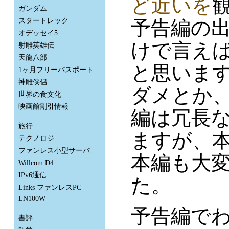
ど近いを
ガンダム
予告編の
スタートレック
オデッセイ5
けで言え
射雕英雄伝
天龍八部
と思いま
1ヶ月フリーパスポート
神雕侠侶
ダメとか
世界の食文化
映画館割引情報
編は冗長
旅行
ますが、
テクノロジ
ファンレス小型サーバ
本編も大
Willcom D4
IPv6通信
た。
Links ファンレスPC
LN100W
予告編でわ
書評