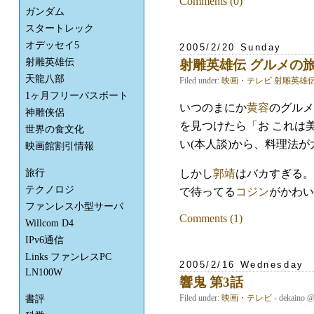
Comments (0)
ガンダム
スタートレック
オデッセイ5
2005/2/20 Sunday
射雕英雄伝
射雕英雄伝 グルメの
天龍八部
Filed under:
映画・テレビ
射雕英雄
1ヶ月フリーパスポート
いつのまにか
黄容
のグルメ
神雕侠侶
を見つけたら「お これは
世界の食文化
い(本人談)から、料理法
映画館割引情報
旅行
しかし
郭靖
はバカすぎる。
テクノロジ
で待ってる
コジン
がかわい
ファンレス小型サーバ
Comments (1)
Willcom D4
IPv6通信
Links ファンレスPC
2005/2/16 Wednesday
LN100W
響鬼 第3話
Filed under:
映画・テレビ
- dekaino 
書評