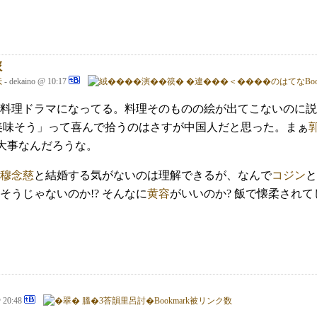
旅
伝
- dekaino @ 10:17
料理ドラマになってる。料理そのものの絵が出てこないのに説
美味そう」って喜んで拾うのはさすが中国人だと思った。まぁ
が大事なんだろうな。
穆念慈
と結婚する気がないのは理解できるが、なんで
コジン
と
そうじゃないのか!? そんなに
黄容
がいいのか? 飯で懐柔されて
@ 20:48