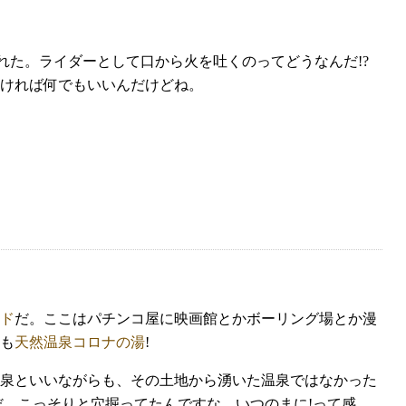
れた。ライダーとして口から火を吐くのってどうなんだ!?
白ければ何でもいいんだけどね。
ド
だ。ここはパチンコ屋に映画館とかボーリング場とか漫
も
天然温泉コロナの湯
!
泉といいながらも、その土地から湧いた温泉ではなかった
うだ。こっそりと穴掘ってたんですな。いつのまに!って感