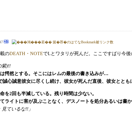
:47
載の
DEATH・NOTE
でLとワタリが死んだ。ここですばり今後
)!!
は愕然とする。そこにはレムの最後の書き込みが…
まで誠心誠意彼女に尽くし続け、彼女が死んだ直後、彼女ととも
命を2回も半減している。残り時間は少ない。
てライトに害が及ぶことなく、デスノートを処分あるいは書か
 見ているな!!」