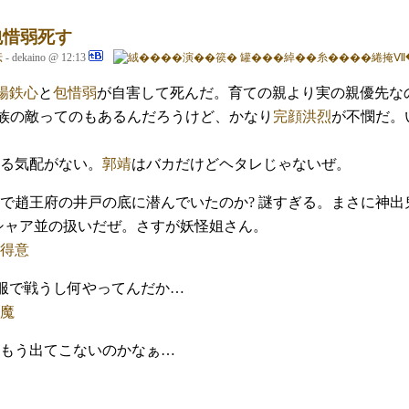
包惜弱死す
伝
- dekaino @ 12:13
楊鉄心
と
包惜弱
が自害して死んだ。育ての親より実の親優先な
民族の敵ってのもあるんだろうけど、かなり
完顔洪烈
が不憫だ。
る気配がない。
郭靖
はバカだけどヘタレじゃないぜ。
で趙王府の井戸の底に潜んでいたのか? 謎すぎる。まさに神
シャア並の扱いだぜ。さすが妖怪姐さん。
得意
服で戦うし何やってんだか…
魔
もう出てこないのかなぁ…