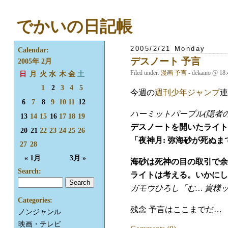
でかいの日記帳
2005/2/21 Monday
Calendar:
デスノート 予言
2005年 2月
Filed under:
漫画
予言
- dekaino @ 18
日
月
火
水
木
金
土
1
2
3
4
5
今週の
週刊少年ジャンプ
連
6
7
8
9
10
11
12
ハーミットパープル(隠者の紫
13
14
15
16
17
18
19
デスノートを開いたライト
20
21
22
23
24
25
26
「夜神月: 弥海砂が死ぬ
27
28
« 1月
3月 »
海砂は死神の目の取引で余
Search:
ライトは考える。いかにし
ガモウひろし「む… 貴様ッ
Categories:
残念 予言はここまでだ…
ノンジャンル
映画・テレビ