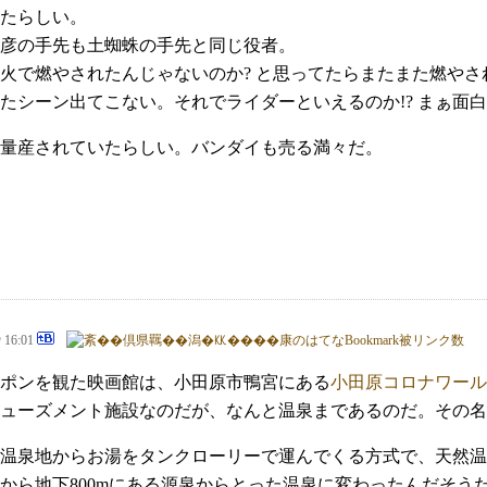
たらしい。
彦の手先も土蜘蛛の手先と同じ役者。
火で燃やされたんじゃないのか? と思ってたらまたまた燃やさ
たシーン出てこない。それでライダーといえるのか!? まぁ面
量産されていたらしい。バンダイも売る満々だ。
@ 16:01
ポンを観た映画館は、小田原市鴨宮にある
小田原コロナワール
ューズメント施設なのだが、なんと温泉まであるのだ。その名
温泉地からお湯をタンクローリーで運んでくる方式で、天然温
1月から地下800mにある源泉からとった温泉に変わったんだそ