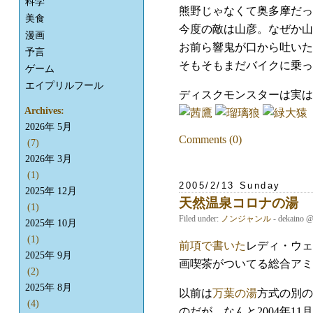
科学
熊野じゃなくて奥多摩だっ
美食
今度の敵は山彦。なぜか山
漫画
お前ら響鬼が口から吐いた
予言
そもそもまだバイクに乗っ
ゲーム
エイプリルフール
ディスクモンスターは実は
Archives:
2026年 5月
Comments (0)
(7)
2026年 3月
(1)
2005/2/13 Sunday
2025年 12月
天然温泉コロナの湯
(1)
Filed under:
ノンジャンル
- dekaino 
2025年 10月
(1)
前項で書いた
レディ・ウェ
2025年 9月
画喫茶がついてる総合アミ
(2)
2025年 8月
以前は
万葉の湯
方式の別の
(4)
のだが、なんと2004年1