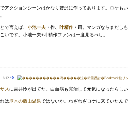
でアクションシーンはかなり贅沢に作ってあります。ロケもい
。
とで言えば、
小池一夫
・作、
叶精作
・画
。マンガならまだしも
ごいです。小池一夫+叶精作ファンは一度見るべし。
@ 18:12
サス
に吉井怜が出てた。白血病も完治して元気になったらしい
れは
厚木の飯山温泉
ではないか。わざわざロケに来ていたんで