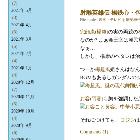
(7)
2021年 5月
射雕英雄伝 楊鉄心・
(3)
Filed under:
映画・テレビ
射雕英雄
2021年 4月
完顔康(楊康)
の実の両親の
(3)
2021年 3月
なのか? まぁ金王室は漢
(5)
なぁ…
2021年 2月
しかし、楊康のヘタレは治
(4)
2021年 1月
つーか
梅超風
姐さんはなん
(4)
BGMもあるしガンダムの
2020年 12月
梅超風。謎の現代舞踊が
(7)
2020年 11月
お容(阿容)
も胸を強調した
(5)
お容こと黄容。中華小悪
2020年 10月
(4)
それにつけても、
コジン
は
2020年 9月
Comments (1)
(6)
2020年 8月