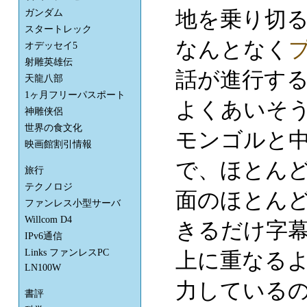
地を乗り切
ガンダム
スタートレック
なんとなく
オデッセイ5
射雕英雄伝
話が進行す
天龍八部
1ヶ月フリーパスポート
よくあいそ
神雕侠侶
世界の食文化
モンゴルと
映画館割引情報
で、ほとん
旅行
テクノロジ
面のほとん
ファンレス小型サーバ
Willcom D4
きるだけ字
IPv6通信
Links ファンレスPC
上に重なる
LN100W
力している
書評