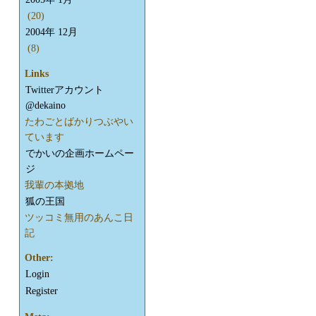
(20)
2004年 12月
(8)
Links
Twitterアカウント
@dekaino
たわごとばかりつぶやい
ています
でかいの企画ホームペー
ジ
我輩の本拠地
狐の王国
ツッコミ無用のあんこ日
記
Other:
Login
Register