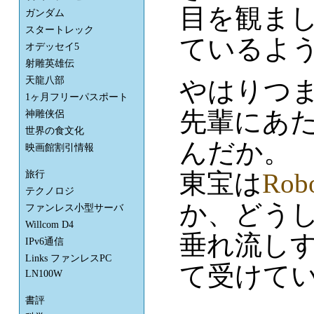
目を観まし
ガンダム
スタートレック
ているよ
オデッセイ5
射雕英雄伝
天龍八部
やはりつ
1ヶ月フリーパスポート
先輩にあ
神雕侠侶
世界の食文化
んだか。
映画館割引情報
東宝は
Rob
旅行
テクノロジ
か、どう
ファンレス小型サーバ
Willcom D4
垂れ流し
IPv6通信
Links ファンレスPC
て受けてい
LN100W
書評