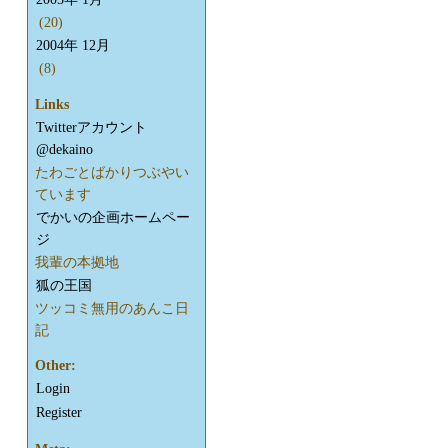
(20)
2004年 12月
(8)
Links
Twitterアカウント
@dekaino
たわごとばかりつぶやい
ています
でかいの企画ホームペー
ジ
我輩の本拠地
狐の王国
ツッコミ無用のあんこ日
記
Other:
Login
Register