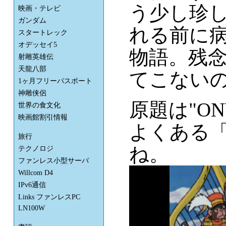
う少し珍
映画・テレビ
ガンダム
れる前に
スタートレック
オデッセイ5
物語。残
射雕英雄伝
天龍八部
てこない
1ヶ月フリーパスポート
神雕侠侶
原題は"O
世界の食文化
映画館割引情報
よくある「
旅行
ね。
テクノロジ
ファンレス小型サーバ
Willcom D4
IPv6通信
Links ファンレスPC
LN100W