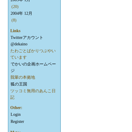
(20)
2004年 12月
(8)
Links
Twitterアカウント
@dekaino
たわごとばかりつぶやい
ています
でかいの企画ホームペー
ジ
我輩の本拠地
狐の王国
ツッコミ無用のあんこ日
記
Other:
Login
Register