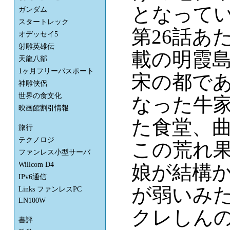
となって
ガンダム
スタートレック
第26話あ
オデッセイ5
射雕英雄伝
載の明霞島
天龍八部
1ヶ月フリーパスポート
宋の都で
神雕侠侶
世界の食文化
なった牛
映画館割引情報
た食堂、
旅行
テクノロジ
この荒れ
ファンレス小型サーバ
Willcom D4
娘が結構
IPv6通信
が弱いみ
Links ファンレスPC
LN100W
クレしん
書評