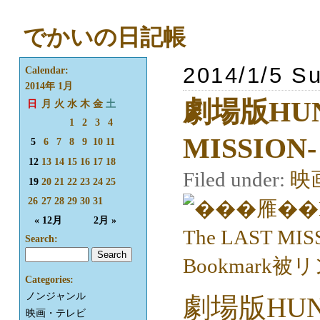
でかいの日記帳
2014/1/5 S
Calendar:
2014年 1月
劇場版HUNT
日
月
火
水
木
金
土
1
2
3
4
MISSION-
5
6
7
8
9
10
11
12
13
14
15
16
17
18
Filed under:
映
19
20
21
22
23
24
25
26
27
28
29
30
31
« 12月
2月 »
Search:
Categories:
ノンジャンル
劇場版HUNT
映画・テレビ