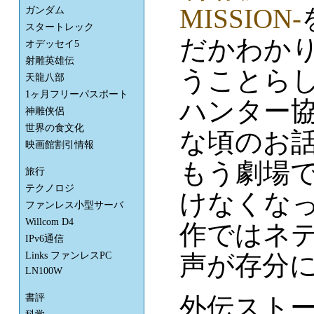
MISSION-
ガンダム
スタートレック
だかわか
オデッセイ5
射雕英雄伝
うことら
天龍八部
1ヶ月フリーパスポート
ハンター
神雕侠侶
世界の食文化
な頃のお
映画館割引情報
もう劇場
旅行
テクノロジ
けなくな
ファンレス小型サーバ
Willcom D4
作ではネ
IPv6通信
Links ファンレスPC
声が存分
LN100W
書評
外伝スト