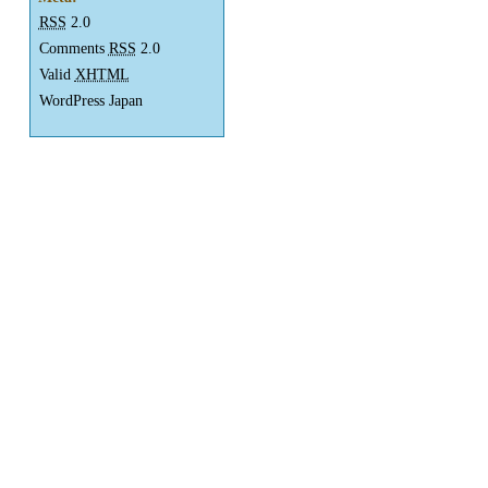
RSS
2.0
Comments
RSS
2.0
Valid
XHTML
WordPress Japan