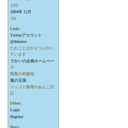
(20)
2004年 12月
(8)
Links
Twitterアカウント
@dekaino
たわごとばかりつぶやい
ています
でかいの企画ホームペー
ジ
我輩の本拠地
狐の王国
ツッコミ無用のあんこ日
記
Other:
Login
Register
Meta: