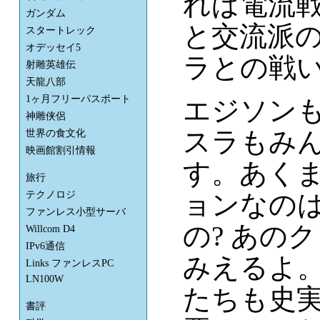
れば電流
ガンダム
と交流派の
スタートレック
オデッセイ5
ラとの戦
射雕英雄伝
天龍八部
1ヶ月フリーパスポート
エジソン
神雕侠侶
スラもみ
世界の食文化
映画館割引情報
す。あく
旅行
テクノロジ
ョンなの
ファンレス小型サーバ
の? あの
Willcom D4
IPv6通信
みえるよ
Links ファンレスPC
LN100W
たちも史
書評