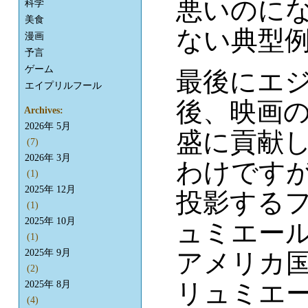
悪いのにな
科学
美食
ない典型
漫画
予言
ゲーム
最後にエ
エイプリルフール
後、映画
Archives:
2026年 5月
盛に貢献
(7)
2026年 3月
わけです
(1)
2025年 12月
投影する
(1)
2025年 10月
ュミエー
(1)
2025年 9月
アメリカ
(2)
リュミエ
2025年 8月
(4)