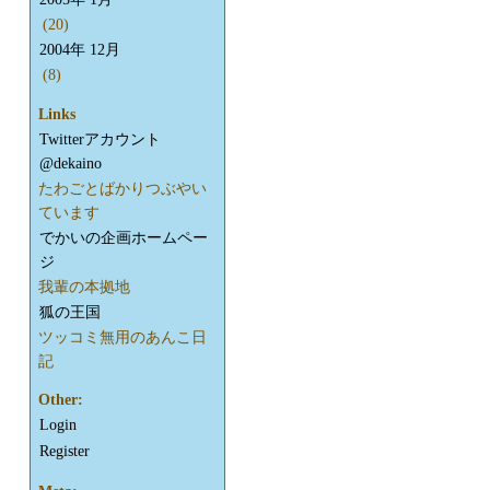
(20)
2004年 12月
(8)
Links
Twitterアカウント
@dekaino
たわごとばかりつぶやい
ています
でかいの企画ホームペー
ジ
我輩の本拠地
狐の王国
ツッコミ無用のあんこ日
記
Other:
Login
Register