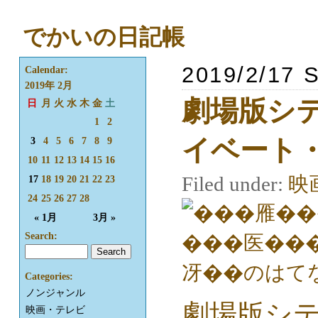
でかいの日記帳
2019/2/17 
Calendar:
2019年 2月
劇場版シ
日
月
火
水
木
金
土
1
2
イベート
3
4
5
6
7
8
9
10
11
12
13
14
15
16
Filed under:
映
17
18
19
20
21
22
23
24
25
26
27
28
« 1月
3月 »
Search:
Categories:
ノンジャンル
劇場版シテ
映画・テレビ