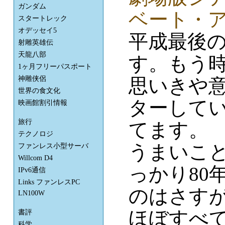
ガンダム
ベート・
スタートレック
オデッセイ5
平成最後
射雕英雄伝
天龍八部
す。もう
1ヶ月フリーパスポート
思いきや
神雕侠侶
世界の食文化
ターしてい
映画館割引情報
旅行
てます。
テクノロジ
うまいこ
ファンレス小型サーバ
Willcom D4
っかり80
IPv6通信
Links ファンレスPC
のはさすが
LN100W
ほぼすべて
書評
科学