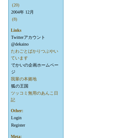
(20)
2004年 12月
(8)
Links
Twitterアカウント
@dekaino
たわごとばかりつぶやい
ています
でかいの企画ホームペー
ジ
我輩の本拠地
狐の王国
ツッコミ無用のあんこ日
記
Other:
Login
Register
Meta: