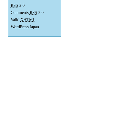
RSS
2.0
Comments
RSS
2.0
Valid
XHTML
WordPress Japan