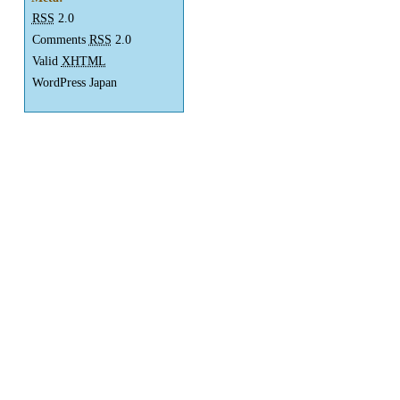
RSS
2.0
Comments
RSS
2.0
Valid
XHTML
WordPress Japan