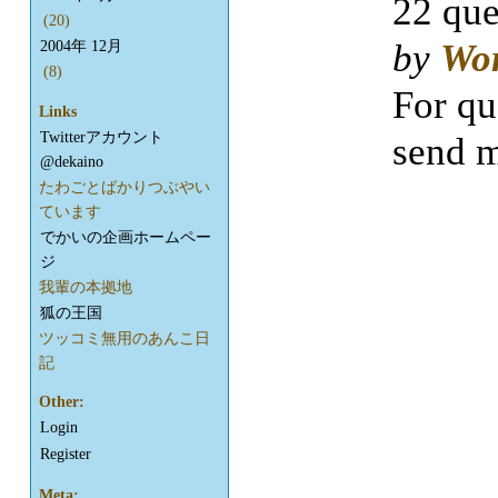
22 que
(20)
by
Wo
2004年 12月
(8)
For qu
Links
Twitterアカウント
send m
@dekaino
たわごとばかりつぶやい
ています
でかいの企画ホームペー
ジ
我輩の本拠地
狐の王国
ツッコミ無用のあんこ日
記
Other:
Login
Register
Meta: