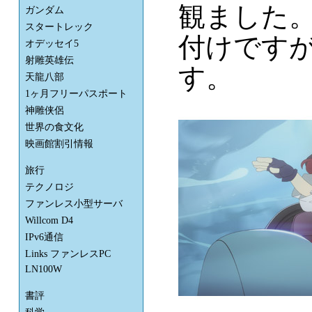
観ました。
ガンダム
スタートレック
付けです
オデッセイ5
射雕英雄伝
す。
天龍八部
1ヶ月フリーパスポート
神雕侠侶
世界の食文化
映画館割引情報
旅行
テクノロジ
ファンレス小型サーバ
Willcom D4
IPv6通信
Links ファンレスPC
LN100W
書評