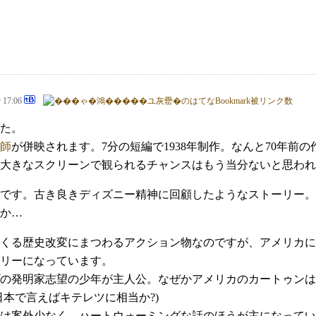
@ 17:06
た。
師
が併映されます。7分の短編で1938年制作。なんと70年
大きなスクリーンで観られるチャンスはもう当分ないと思われ
です。古き良きディズニー精神に回顧したようなストーリー。
か…
くる歴史改変にまつわるアクション物なのですが、アメリカに
リーになっています。
の発明家志望の少年が主人公。なぜかアメリカのカートゥンは
日本で言えばキテレツに相当か?)
は案外少なく、ハートウォーミングな話のほうが主になってい