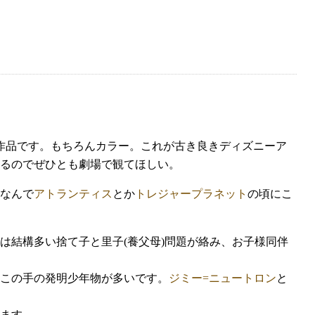
前の作品です。もちろんカラー。これが古き良きディズニーア
るのでぜひとも劇場で観てほしい。
なんで
アトランティス
とか
トレジャープラネット
の頃にこ
は結構多い捨て子と里子(養父母)問題が絡み、お子様同伴
この手の発明少年物が多いです。
ジミー=ニュートロン
と
ます。