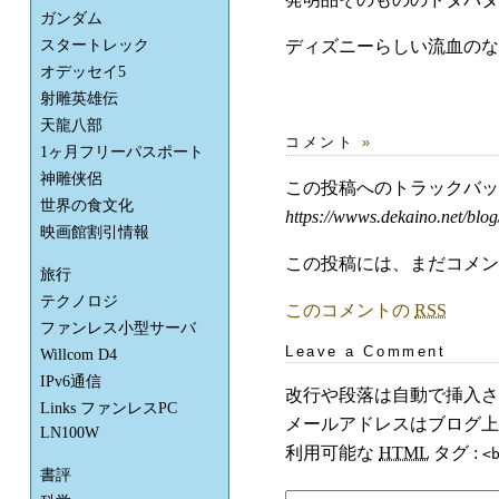
ガンダム
ディズニーらしい流血のな
スタートレック
オデッセイ5
射雕英雄伝
天龍八部
コメント
»
1ヶ月フリーパスポート
神雕侠侶
この投稿へのトラックバ
世界の食文化
https://wwws.dekaino.net/blog
映画館割引情報
この投稿には、まだコメン
旅行
テクノロジ
このコメントの
RSS
ファンレス小型サーバ
Leave a Comment
Willcom D4
IPv6通信
改行や段落は自動で挿入さ
Links ファンレスPC
メールアドレスはブログ上
LN100W
利用可能な
HTML
タグ :
<
書評