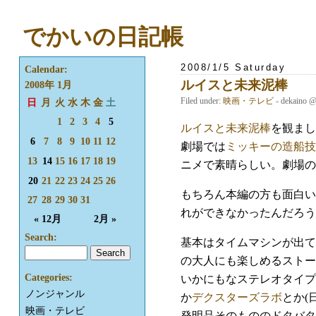
でかいの日記帳
2008/1/5 Saturday
Calendar:
ルイスと未来泥棒
2008年 1月
Filed under:
映画・テレビ
- dekaino 
日
月
火
水
木
金
土
1
2
3
4
5
ルイスと未来泥棒
を観まし
6
7
8
9
10
11
12
劇場では
ミッキーの造船技
13
14
15
16
17
18
19
ニメで素晴らしい。劇場の
20
21
22
23
24
25
26
もちろん本編の方も面白い
27
28
29
30
31
れができなかったんだろう
« 12月
2月 »
Search:
基本はタイムマシンが出て
の大人にも楽しめるストー
Categories:
いかにもなステレオタイプ
ノンジャンル
か
デクスターズラボ
とか(
映画・テレビ
発明品そのもののドタバタ