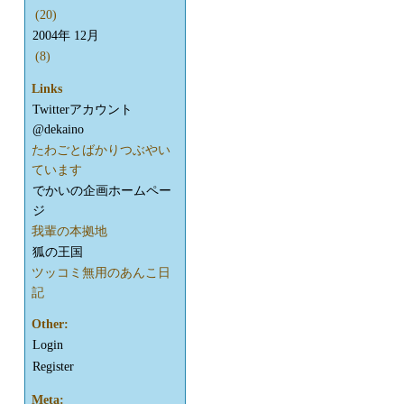
(20)
2004年 12月
(8)
Links
Twitterアカウント
@dekaino
たわごとばかりつぶやい
ています
でかいの企画ホームペー
ジ
我輩の本拠地
狐の王国
ツッコミ無用のあんこ日
記
Other:
Login
Register
Meta: