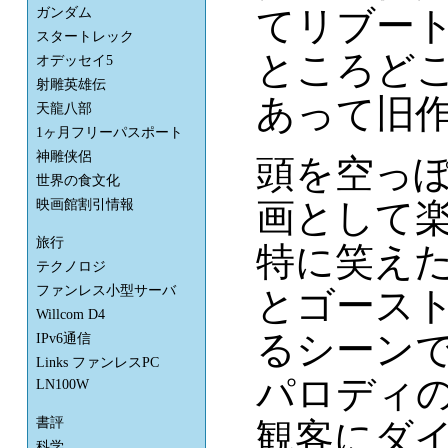
てリブー
ガンダム
スタートレック
ところど
オデッセイ5
射雕英雄伝
あって旧
天龍八部
1ヶ月フリーパスポート
神雕侠侶
頭を空っぽ
世界の食文化
画として
映画館割引情報
旅行
特に笑え
テクノロジ
ファンレス小型サーバ
とゴース
Willcom D4
るシーン
IPv6通信
Links ファンレスPC
パロディ
LN100W
書評
観客にダイ
科学