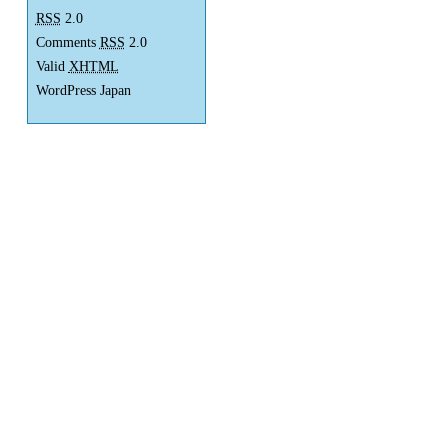
RSS
2.0
Comments
RSS
2.0
Valid
XHTML
WordPress Japan