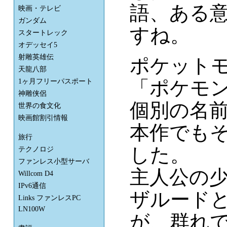
語、ある
映画・テレビ
ガンダム
すね。
スタートレック
オデッセイ5
射雕英雄伝
ポケット
天龍八部
「ポケモ
1ヶ月フリーパスポート
神雕侠侶
個別の名
世界の食文化
映画館割引情報
本作でも
旅行
した。
テクノロジ
ファンレス小型サーバ
主人公の
Willcom D4
IPv6通信
ザルード
Links ファンレスPC
LN100W
が、群れ