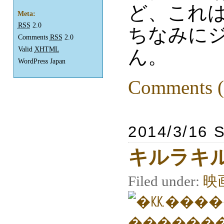
ど、これは
Meta:
RSS
2.0
ちなみに
Comments
RSS
2.0
Valid
XHTML
ん。
WordPress Japan
Comments (
2014/3/16 
キルラキ
Filed under:
映