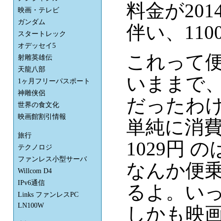
料金が201
映画・テレビ
ガンダム
伴い、11
スタートレック
オデッセイ5
これって便
射雕英雄伝
天龍八部
いままで、9
1ヶ月フリーパスポート
神雕侠侶
だったわ
世界の食文化
映画館割引情報
単純に消費税8
旅行
1029円 
テクノロジ
ファンレス小型サーバ
なんか便乗
Willcom D4
IPv6通信
るよ。いっ
Links ファンレスPC
LN100W
しかも映