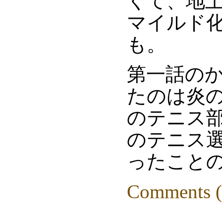
くて、地
マイルド
も。
第一話の
たのは炎
のテニス
のテニス選
ったこと
Comments (