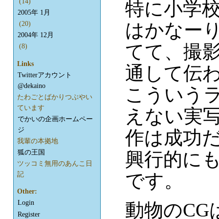
(14)
特に小学
2005年 1月
はかなー
(20)
2004年 12月
てて、撮
(8)
Links
通して伝
Twitterアカウント
@dekaino
こういう
たわごとばかりつぶやい
ています
えない実
でかいの企画ホームペー
ジ
作は成功
我輩の本拠地
狐の王国
興行的に
ツッコミ無用のあんこ日
です。
記
Other:
Login
動物のCG
Register