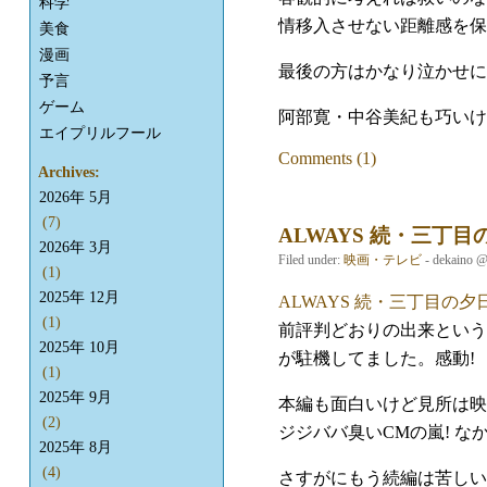
科学
情移入させない距離感を保
美食
漫画
最後の方はかなり泣かせに
予言
ゲーム
阿部寛・中谷美紀も巧いけ
エイプリルフール
Comments (1)
Archives:
2026年 5月
(7)
ALWAYS 続・三丁目
2026年 3月
Filed under:
映画・テレビ
- dekaino 
(1)
2025年 12月
ALWAYS 続・三丁目の夕
(1)
前評判どおりの出来という
2025年 10月
が駐機してました。感動!
(1)
2025年 9月
本編も面白いけど見所は映
(2)
ジジババ臭いCMの嵐! な
2025年 8月
(4)
さすがにもう続編は苦しい