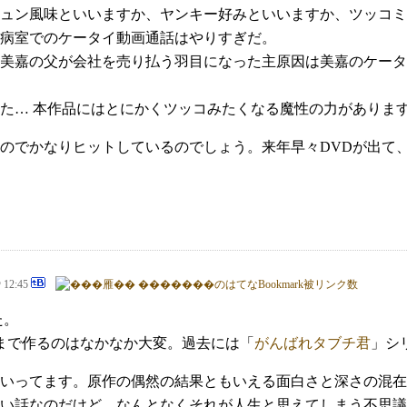
ュン風味といいますか、ヤンキー好みといいますか、ツッコミ
病室でのケータイ動画通話はやりすぎだ。
美嘉の父が会社を売り払う羽目になった主原因は美嘉のケータ
た… 本作品にはとにかくツッコみたくなる魔性の力がありま
のでかなりヒットしているのでしょう。来年早々DVDが出て
@ 12:45
た。
まで作るのはなかなか大変。過去には「
がんばれタブチ君
」シ
いってます。原作の偶然の結果ともいえる面白さと深さの混在
い話なのだけど、なんとなくそれが人生と思えてしまう不思議