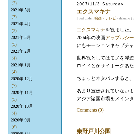
(7)
2007/11/3 Saturday
2021年 5月
エクスマキナ
(3)
Filed under:
映画・テレビ
- dekaino 
2021年 4月
エクスマキナ
を観ました。
(3)
2004年の映画
アップルシー
2021年 3月
(5)
にもモーションキャプチャ
2021年 2月
世界観としてはモノを浮遊
(4)
2021年 1月
ロイドとかサイボーグあた
(4)
ちょっとネタバレすると、
2020年 12月
(7)
あまり宣伝されていないよ
2020年 11月
アジア諸国市場をメインタ
(5)
2020年 10月
Comments (0)
(4)
2020年 9月
(6)
秦野戸川公園
2020年 8月