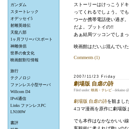
ストーリーはけっこうドキ
ガンダム
ってくれるでしょう。でも
スタートレック
オデッセイ5
つーか携帯電話使い過ぎ。
射雕英雄伝
だよ。ブットイの!!
天龍八部
あぁ結局ツッコンでしまっ
1ヶ月フリーパスポート
映画館はだいぶ混んでいた
神雕侠侶
世界の食文化
Comments (1)
映画館割引情報
旅行
2007/11/23 Friday
テクノロジ
劇場版 自虐の詩
ファンレス小型サーバ
Filed under:
映画・テレビ
- dekaino 
Willcom D4
IPv6通信
劇場版 自虐の詩
を観まし
Links ファンレスPC
4コマ漫画を原作に劇場版
LN100W
でも本作はなかなかいい線
書評
客観的に考えれば救いのな