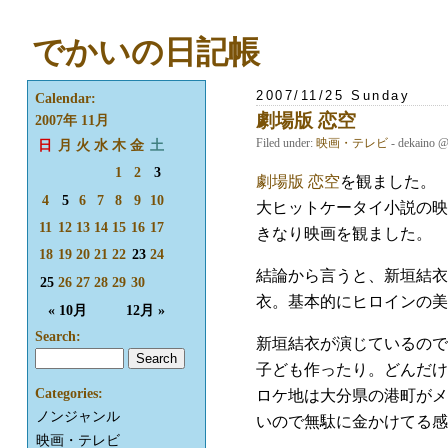
でかいの日記帳
2007/11/25 Sunday
Calendar:
劇場版 恋空
2007年 11月
Filed under:
映画・テレビ
- dekaino 
日
月
火
水
木
金
土
1
2
3
劇場版 恋空
を観ました。
4
5
6
7
8
9
10
大ヒットケータイ小説の映
11
12
13
14
15
16
17
きなり映画を観ました。
18
19
20
21
22
23
24
結論から言うと、新垣結衣
25
26
27
28
29
30
衣。基本的にヒロインの美
« 10月
12月 »
Search:
新垣結衣が演じているので
子ども作ったり。どんだけ
Categories:
ロケ地は大分県の港町がメ
ノンジャンル
いので無駄に金かけてる感
映画・テレビ