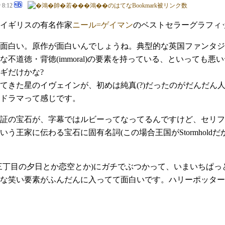
@ 8:12
イギリスの有名作家
ニール=ゲイマン
のベストセラーグラフィ
面白い。原作が面白いんでしょうね。典型的な英国ファンタジ
な不道徳・背徳(immoral)の要素を持っている、といっても
ギだけかな?
てきた星のイヴェインが、初めは純真(?)だったのがだんだん
ドラマって感じです。
証の宝石が、字幕ではルビーってなってるんですけど、セリフで
う王家に伝わる宝石に固有名詞(この場合王国がStormhol
三丁目の夕日とか恋空とか)にガチでぶつかって、いまいちぱ
な笑い要素がふんだんに入ってて面白いです。ハリーポッター