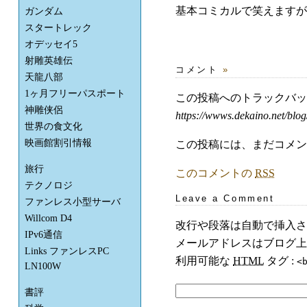
基本コミカルで笑えますが
ガンダム
スタートレック
オデッセイ5
射雕英雄伝
コメント
»
天龍八部
1ヶ月フリーパスポート
この投稿へのトラックバ
神雕侠侶
https://wwws.dekaino.net/blog
世界の食文化
映画館割引情報
この投稿には、まだコメン
旅行
このコメントの
RSS
テクノロジ
Leave a Comment
ファンレス小型サーバ
Willcom D4
改行や段落は自動で挿入さ
IPv6通信
メールアドレスはブログ上
Links ファンレスPC
利用可能な
HTML
タグ :
<
LN100W
書評