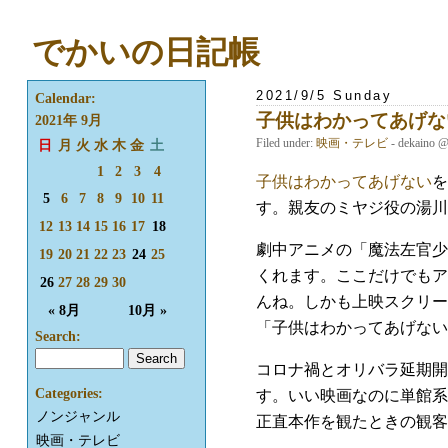
でかいの日記帳
2021/9/5 Sunday
Calendar:
子供はわかってあげな
2021年 9月
Filed under:
映画・テレビ
- dekaino 
日
月
火
水
木
金
土
1
2
3
4
子供はわかってあげない
を
5
6
7
8
9
10
11
す。親友のミヤジ役の湯川
12
13
14
15
16
17
18
劇中アニメの「魔法左官少
19
20
21
22
23
24
25
くれます。ここだけでもア
26
27
28
29
30
んね。しかも上映スクリー
« 8月
10月 »
「子供はわかってあげない
Search:
コロナ禍とオリバラ延期開
Categories:
す。いい映画なのに単館系
ノンジャンル
正直本作を観たときの観客
映画・テレビ