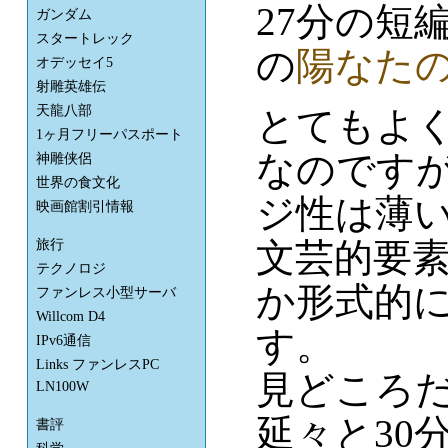
27分の短
ガンダム
スタートレック
の
陽なた
オデッセイ5
射雕英雄伝
天龍八部
とてもよ
1ヶ月フリーパスポート
なのです
神雕侠侶
世界の食文化
ジ性は薄
映画館割引情報
文芸的要
旅行
テクノロジ
か形式的
ファンレス小型サーバ
Willcom D4
す。
IPv6通信
Links ファンレスPC
見どころ
LN100W
延々と30
書評