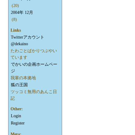
(20)
2004年 12月
(8)
Links
Twitterアカウント
@dekaino
たわごとばかりつぶやい
ています
でかいの企画ホームペー
ジ
我輩の本拠地
狐の王国
ツッコミ無用のあんこ日
記
Other:
Login
Register
Meta: