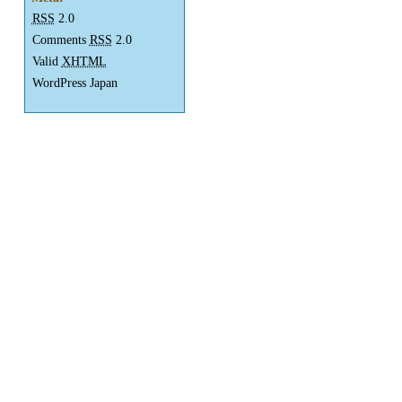
RSS
2.0
Comments
RSS
2.0
Valid
XHTML
WordPress Japan