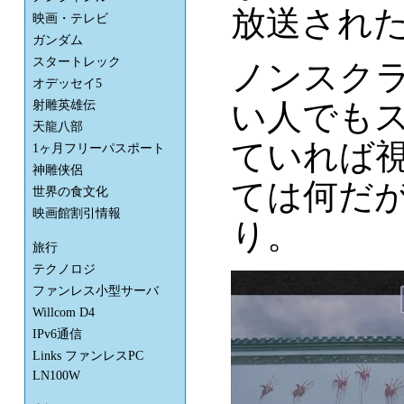
放送され
映画・テレビ
ガンダム
スタートレック
ノンスクラ
オデッセイ5
い人でも
射雕英雄伝
天龍八部
ていれば
1ヶ月フリーパスポート
神雕侠侶
ては何だ
世界の食文化
映画館割引情報
り。
旅行
テクノロジ
ファンレス小型サーバ
Willcom D4
IPv6通信
Links ファンレスPC
LN100W