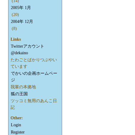
(14)
2005年 1月
(20)
2004年 12月
(8)
Links
Twitterアカウント
@dekaino
たわごとばかりつぶやい
ています
でかいの企画ホームペー
ジ
我輩の本拠地
狐の王国
ツッコミ無用のあんこ日
記
Other:
Login
Register