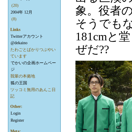
(20)
象。役者
2004年 12月
(8)
そうでも
Links
181cmと
Twitterアカウント
@dekaino
ぜだ??
たわごとばかりつぶやい
ています
でかいの企画ホームペー
ジ
我輩の本拠地
狐の王国
ツッコミ無用のあんこ日
記
Other:
Login
Register
Meta: