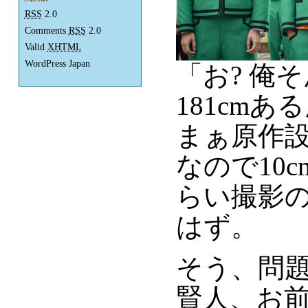
RSS
2.0
Comments
RSS
2.0
Valid
XHTML
WordPress Japan
「お? 俺
181cmあ
まぁ原作設
なので10
らい撮影
はず。
そう、問
賢人、お