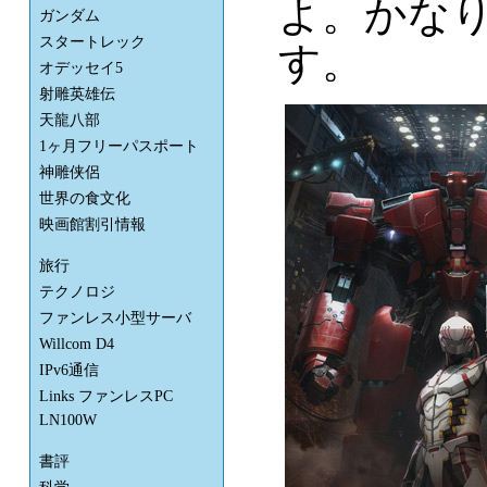
よ。かな
ガンダム
スタートレック
す。
オデッセイ5
射雕英雄伝
天龍八部
1ヶ月フリーパスポート
神雕侠侶
世界の食文化
映画館割引情報
旅行
テクノロジ
ファンレス小型サーバ
Willcom D4
IPv6通信
Links ファンレスPC
LN100W
書評