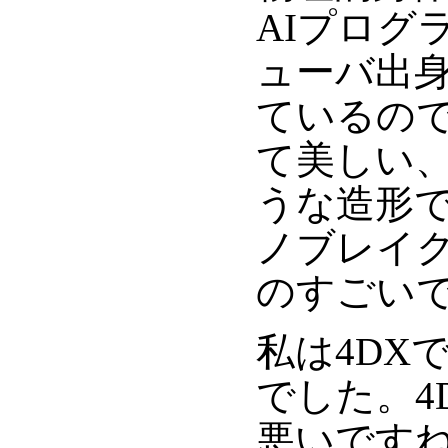
AIプログ
ューバ出身
ているの
て美しい、
うな造形
ノブレイ
のすごい
私は4DX
でした。4
悪いですね