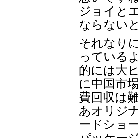
ジョイと
ならない
それなり
っている
的には大
に中国市
費回収は
あオリジ
ードショ
パッケー