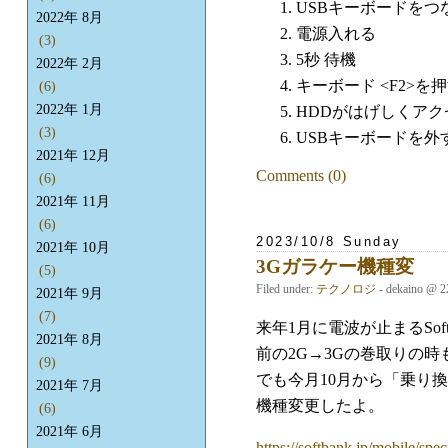
USBキーボードをつ
2022年 8月
電源入れる
(3)
5秒 待機
2022年 2月
キーボード <F2>を
(6)
2022年 1月
HDDがはげしくア
(3)
USBキーボードを外
2021年 12月
Comments (0)
(6)
2021年 11月
(6)
2023/10/8 Sunday
2021年 10月
3Gガラケー機種変
(5)
Filed under:
テクノロジ
- dekaino @ 2
2021年 9月
(7)
来年1月に電波が止まるSoft
2021年 8月
前の2G→3Gの巻取りの
(9)
でも今月10月から「乗り換
2021年 7月
機種変更したよ。
(6)
2021年 6月
https://softbank.jp/mobile/spe