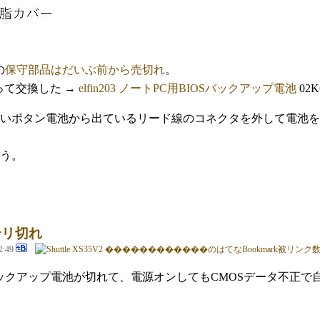
の
保守部品はだいぶ前から売切れ
。
買って交換した →
elfin203 ノートPC用BIOSバックアップ電池
02
いボタン電池から出ているリード線のコネクタを外して電池を
う。
ッテリ切れ
2:49
のCMOSバックアップ電池が切れて、電源オンしてもCMOSデータ不