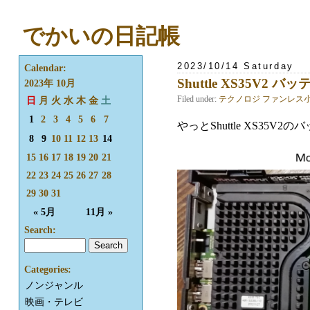
でかいの日記帳
2023/10/14 Saturday
Calendar:
Shuttle XS35V2 バ
2023年 10月
Filed under:
テクノロジ
ファンレス
日
月
火
水
木
金
土
1
2
3
4
5
6
7
やっとShuttle XS35
8
9
10
11
12
13
14
15
16
17
18
19
20
21
22
23
24
25
26
27
28
29
30
31
« 5月
11月 »
Search:
Categories:
ノンジャンル
映画・テレビ