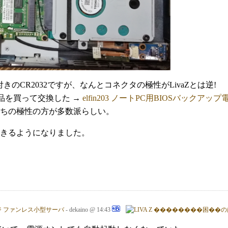
付きのCR2032ですが、なんとコネクタの極性がLivaZとは逆!
換品を買って交換した →
elfin203 ノートPC用BIOSバックアップ電
ちの極性の方が多数派らしい。
きるようになりました。
ジ
ファンレス小型サーバ
- dekaino @ 14:43