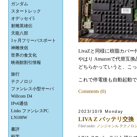
ガンダム
スタートレック
オデッセイ5
射雕英雄伝
天龍八部
1ヶ月フリーパスポート
神雕侠侶
LivaZと同様に樹脂カバー
世界の食文化
やはり Amazonで代替互
映画館割引情報
どちらかっていうと、こっ
旅行
これで停電後も自動起動で
テクノロジ
ファンレス小型サーバ
Comments (0)
Willcom D4
IPv6通信
Links ファンレスPC
2023/10/9 Monday
LN100W
LIVA Z バッテリ交換
Filed under:
ノンジャンル
テクノロ
書評
科学