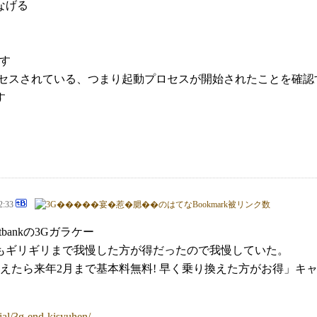
なげる
押す
クセスされている、つまり起動プロセスが開始されたことを確認
す
2:33
bankの3Gガラケー
時もギリギリまで我慢した方が得だったので我慢していた。
えたら来年2月まで基本料無料! 早く乗り換えた方がお得」キャンペ
cial/3g-end-kisyuhen/