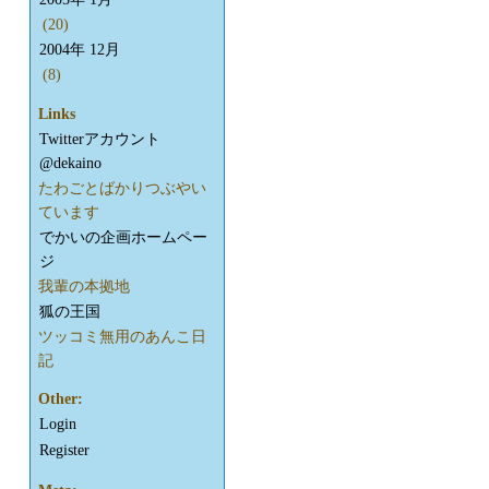
(20)
2004年 12月
(8)
Links
Twitterアカウント
@dekaino
たわごとばかりつぶやい
ています
でかいの企画ホームペー
ジ
我輩の本拠地
狐の王国
ツッコミ無用のあんこ日
記
Other:
Login
Register