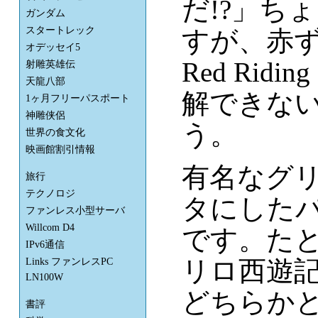
だ!?」ち
ガンダム
スタートレック
すが、赤ず
オデッセイ5
Red Rid
射雕英雄伝
天龍八部
解できな
1ヶ月フリーパスポート
神雕侠侶
う。
世界の食文化
映画館割引情報
有名なグ
旅行
テクノロジ
タにした
ファンレス小型サーバ
Willcom D4
です。た
IPv6通信
リロ西遊記
Links ファンレスPC
LN100W
どちらか
書評