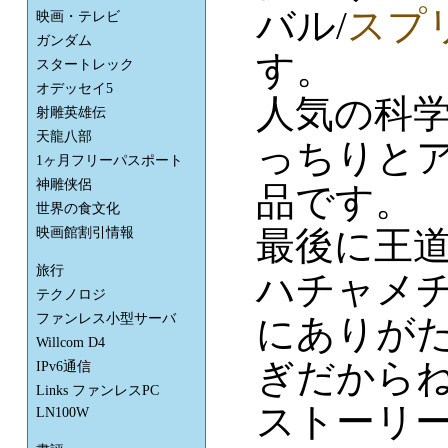
バル/
スプ
映画・テレビ
ガンダム
す。
スタートレック
オデッセイ5
人気の科
射雕英雄伝
天龍八部
っちりと
1ヶ月フリーパスポート
神雕侠侶
品です。
世界の食文化
最後に王
映画館割引情報
旅行
ハチャメ
テクノロジ
ファンレス小型サーバ
にありが
Willcom D4
ぎだから
IPv6通信
Links ファンレスPC
ストーリ
LN100W