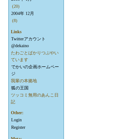
(20)
2004年 12月
(8)
Links
Twitterアカウント
@dekaino
たわごとばかりつぶやい
ています
でかいの企画ホームペー
ジ
我輩の本拠地
狐の王国
ツッコミ無用のあんこ日
記
Other:
Login
Register
Meta: