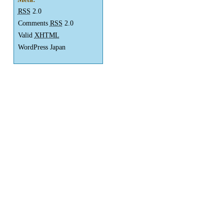
RSS
2.0
Comments
RSS
2.0
Valid
XHTML
WordPress Japan