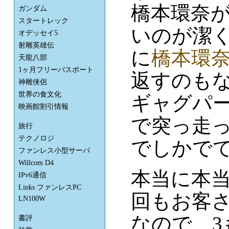
橋本環奈
ガンダム
スタートレック
いのが潔
オデッセイ5
射雕英雄伝
に
橋本環
天龍八部
1ヶ月フリーパスポート
返すのも
神雕侠侶
世界の食文化
ギャグパ
映画館割引情報
で突っ走
旅行
テクノロジ
でしかで
ファンレス小型サーバ
Willcom D4
本当に本
IPv6通信
Links ファンレスPC
回もお客
LN100W
なので、
書評