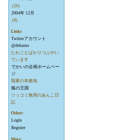
(20)
2004年 12月
(8)
Links
Twitterアカウント
@dekaino
たわごとばかりつぶやい
ています
でかいの企画ホームペー
ジ
我輩の本拠地
狐の王国
ツッコミ無用のあんこ日
記
Other:
Login
Register
Meta: