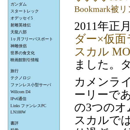
ガンダム
スタートレック
オデッセイ5
2011年
射雕英雄伝
天龍八部
ダー×仮面ラ
1ヶ月フリーパスポート
神雕侠侶
スカル MO
世界の食文化
映画館割引情報
ました。タ
旅行
カメンラ
テクノロジ
ファンレス小型サーバ
ーリーで
Willcom D4
IPv6通信
の3つのオ
Links ファンレスPC
LN100W
スカルで
書評