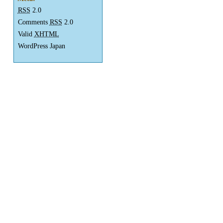
RSS
2.0
Comments
RSS
2.0
Valid
XHTML
WordPress Japan