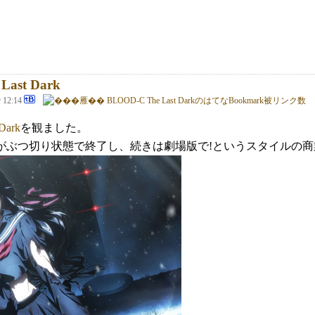
ast Dark
@ 12:14
Dark
を観ました。
-Cがぶつ切り状態で終了し、続きは劇場版で!というスタイルの