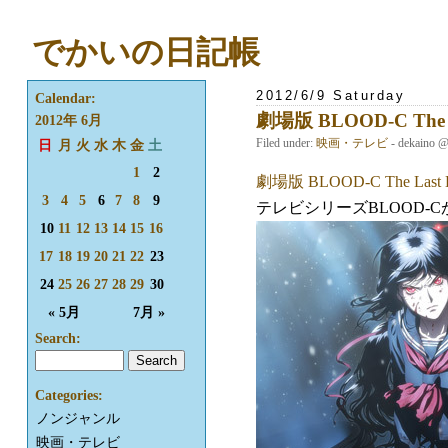
でかいの日記帳
2012/6/9 Saturday
Calendar:
劇場版 BLOOD-C The L
2012年 6月
Filed under:
映画・テレビ
- dekaino 
日
月
火
水
木
金
土
1
2
劇場版 BLOOD-C The Last 
3
4
5
6
7
8
9
テレビシリーズBLOOD
10
11
12
13
14
15
16
17
18
19
20
21
22
23
24
25
26
27
28
29
30
« 5月
7月 »
Search:
Categories:
ノンジャンル
映画・テレビ