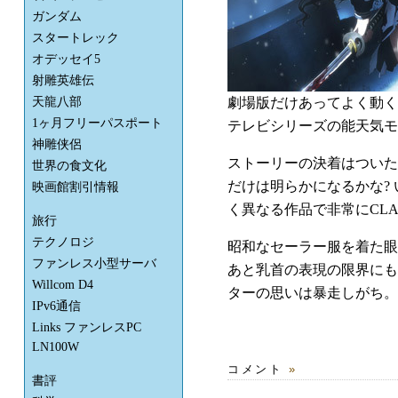
ガンダム
スタートレック
オデッセイ5
射雕英雄伝
劇場版だけあってよく動く
天龍八部
1ヶ月フリーパスポート
テレビシリーズの能天気モ
神雕侠侶
ストーリーの決着はついた
世界の食文化
だけは明らかになるかな?
映画館割引情報
く異なる作品で非常にCLA
旅行
テクノロジ
昭和なセーラー服を着た眼
ファンレス小型サーバ
あと乳首の表現の限界にも
Willcom D4
ターの思いは暴走しがち。
IPv6通信
Links ファンレスPC
LN100W
コメント
»
書評