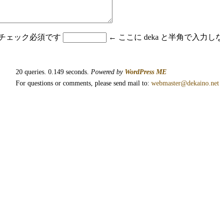
はチェック必須です
← ここに deka と半角で入
20 queries. 0.149 seconds.
Powered by
WordPress ME
For questions or comments, please send mail to:
webmaster@dekaino.net