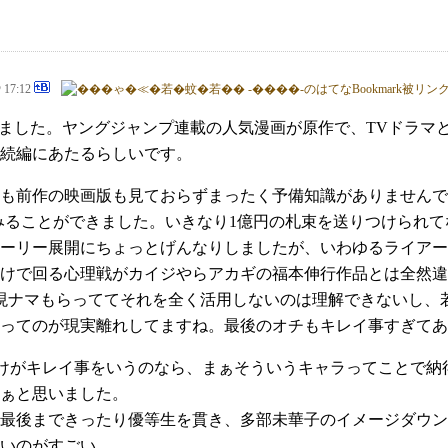
@ 17:12
ました。ヤングジャンプ連載の人気漫画が原作で、TVドラマ
続編にあたるらしいです。
も前作の映画版も見ておらずまったく予備知識がありませんで
みることができました。いきなり1億円の札束を送りつけられて
ーリー展開にちょっとげんなりしましたが、いわゆるライアー
けで回る心理戦がカイジやらアカギの福本伸行作品とは全然違
現ナマもらっててそれを全く活用しないのは理解できないし、
ってのが現実離れしてますね。最後のオチもキレイ事すぎてあ
だけがキレイ事をいうのなら、まぁそういうキャラってことで
ぁと思いました。
最後まできったり優等生を貫き、多部未華子のイメージダウン
いのがすごい。