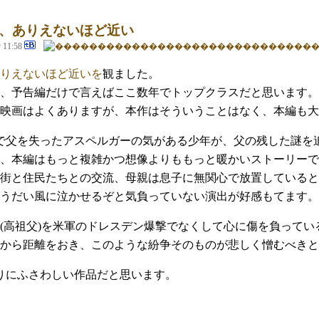
、ありえないほど近い
@ 11:58
りえないほど近いを
観ました。
、予告編だけで言えばここ数年でトップクラスだと思います。
映画はよくありますが、本作はそういうことはなく、本編も大
1で父を失ったアスペルガーの気がある少年が、父の残した謎
、本編はもっと複雑かつ想像よりももっと暖かいストーリーで
街と住民たちとの交流、母親は息子に無関心で放置していると
うだい風に泣かせるぞと気負っていない演出が好感もてます。
(高祖父)を米軍のドレスデン爆撃でなくして心に傷を負って
から距離をおき、このような紛争そのものが悲しく憎むべきと
切りにふさわしい作品だと思います。