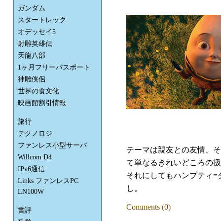
ガンダム
スタートレック
オデッセイ5
射雕英雄伝
天龍八部
1ヶ月フリーパスポート
神雕侠侶
世界の食文化
映画館割引情報
旅行
テクノロジ
ファンレス小型サーバ
テーマは親友との友情、そ
Willcom D4
て単なるきれいどころの扱
IPv6通信
それにしてもハンプティ=
Links ファンレスPC
し。
LN100W
Comments (0)
書評