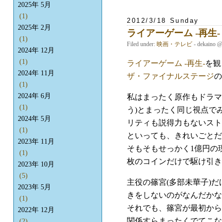
2025年 5月
(1)
2012/3/18 Sunday
2025年 2月
ライアーゲーム -再生-
(1)
Filed under:
映画・テレビ
- dekaino 
2024年 12月
(1)
ライアーゲーム -再生-
を観
2024年 11月
ザ・ファイナルステージ
の
(1)
2024年 6月
私はまったく原作もドラマ
(1)
う)とまったく同じ視点で
2024年 5月
リティも説得力もないスト
(1)
といっても、きれいごとだ
2023年 11月
そもそもせっかく1億円の
(1)
枚のコインだけで駆け引き
2023年 10月
(5)
主役の篠宮(多部未華子)
2023年 5月
きをしないのがなんだかな
(1)
それでも、篠宮が最初から
2022年 12月
関係すらまったくでてこな
(2)