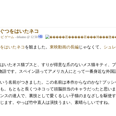
ぐつをはいたネコ
レビ
ゲーム
- dekaino @ 12:50
をはいたネコ
を観ました。
東映動画の長編
じゃなくて、
シュレ
はいたオス猫プスと、すりが得意な爪のないメス猫キティ、プ
中の物語です。スペイン語ってアメリカ人にとって一番身近な外
いう名前がつきました。この名前は本作からなのかな? プッ
も。もともと長くつネコって頭脳担当のキャラだったと思いま
ンスの達人で、裏技として愛くるしい子猫のまなざしを駆使す
じます。やっぱ竹中直人は演技うまい、素晴らしいですね。