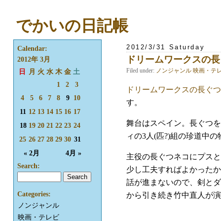
でかいの日記帳
2012/3/31 Saturday
Calendar:
ドリームワークスの長
2012年 3月
Filed under:
ノンジャンル
映画・テ
日
月
火
水
木
金
土
1
2
3
ドリームワークスの長ぐつ
4
5
6
7
8
9
10
す。
11
12
13
14
15
16
17
舞台はスペイン。長ぐつを
18
19
20
21
22
23
24
ィの3人(匹?)組の珍道
25
26
27
28
29
30
31
« 2月
4月 »
主役の長ぐつネコにプスと
Search:
少し工夫すればよかったか
話が進まないので、剣とダ
Categories:
から引き続き竹中直人が演
ノンジャンル
映画・テレビ