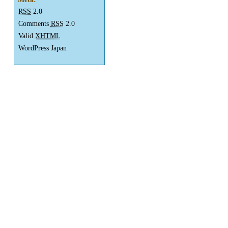
RSS
2.0
Comments
RSS
2.0
Valid
XHTML
WordPress Japan