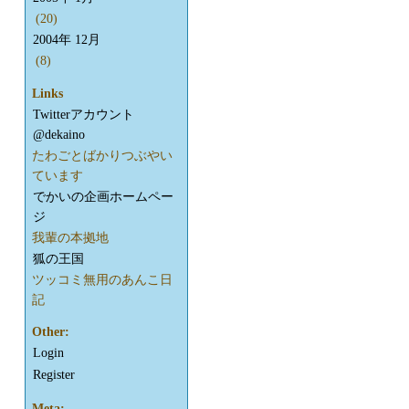
(20)
2004年 12月
(8)
Links
Twitterアカウント
@dekaino
たわごとばかりつぶやい
ています
でかいの企画ホームペー
ジ
我輩の本拠地
狐の王国
ツッコミ無用のあんこ日
記
Other:
Login
Register
Meta: