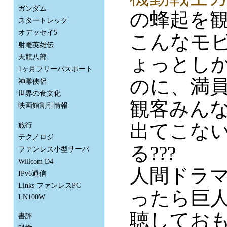
ガンダム
の蜂起を
スタートレック
オデッセイ5
こんなモ
射雕英雄伝
ょっとし
天龍八部
1ヶ月フリーパスポート
のに、満
神雕侠侶
世界の食文化
観客みん
映画館割引情報
出てこない
旅行
テクノロジ
る???
ファンレス小型サーバ
Willcom D4
人間ドラマ
IPv6通信
Links ファンレスPC
ったら巨
LN100W
聴してお
書評