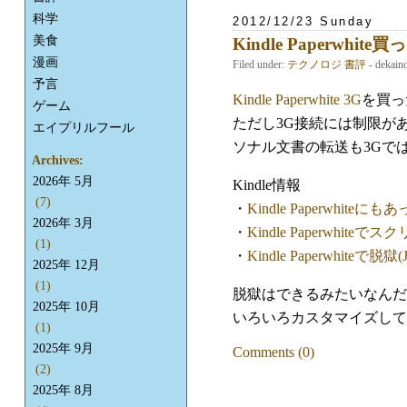
科学
2012/12/23 Sunday
美食
Kindle Paperwhite買
漫画
Filed under:
テクノロジ
書評
- dekain
予言
Kindle Paperwhite 3G
を買っ
ゲーム
ただし3G接続には制限があって
エイプリルフール
ソナル文書の転送も3Gでは
Archives:
2026年 5月
Kindle情報
(7)
・
Kindle Paperwhit
2026年 3月
・
Kindle Paperwhite
(1)
・
Kindle Paperwhiteで脱獄(Ja
2025年 12月
(1)
脱獄はできるみたいなんだ
2025年 10月
いろいろカスタマイズして遊
(1)
2025年 9月
Comments (0)
(2)
2025年 8月