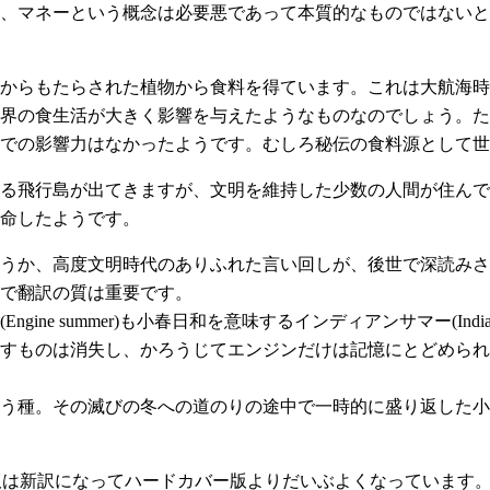
、マネーという概念は必要悪であって本質的なものではないと
からもたらされた植物から食料を得ています。これは大航海時
界の食生活が大きく影響を与えたようなものなのでしょう。た
での影響力はなかったようです。むしろ秘伝の食料源として世
る飛行島が出てきますが、文明を維持した少数の人間が住んで
延命したようです。
うか、高度文明時代のありふれた言い回しが、後世で深読みさ
で翻訳の質は重要です。
gine summer)も小春日和を意味するインディアンサマー(Ind
すものは消失し、かろうじてエンジンだけは記憶にとどめられ
う種。その滅びの冬への道のりの途中で一時的に盛り返した小
版は新訳になってハードカバー版よりだいぶよくなっています