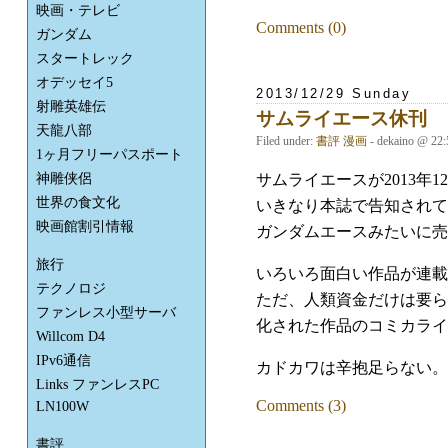
映画・テレビ
Comments (0)
ガンダム
スタートレック
オデッセイ5
2013/12/29 Sunday
射雕英雄伝
サムライエース休刊
天龍八部
Filed under:
書評
漫画
- dekaino @ 22
1ヶ月フリーパスポート
サムライエースが2013年
神雕侠侶
世界の食文化
いきなり本誌で告知されて
映画館割引情報
ガンダムエースみたいに売
旅行
いろいろ面白い作品が連載
テクノロジ
ただ、人類資金だけは要ら
ファンレス小型サーバ
化された作品のコミカライ
Willcom D4
IPv6通信
カドカワは辛抱足らない。
Links ファンレスPC
Comments (3)
LN100W
書評