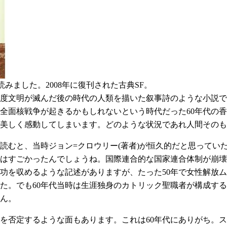
読みました。2008年に復刊された古典SF。
い高度文明が滅んだ後の時代の人類を描いた叙事詩のような小説
全面核戦争が起きるかもしれないという時代だった60年代の
美しく感動してしまいます。どのような状況であれ人間そのも
ら読むと、当時ジョン=クロウリー(著者)が恒久的だと思って
年代はすごかったんでしょうね。国際連合的な国家連合体制が崩
功を収めるような記述がありますが、たった50年で女性解放
た。でも60年代当時は生涯独身のカトリック聖職者が構成す
ん。
を否定するような面もあります。これは60年代にありがち。