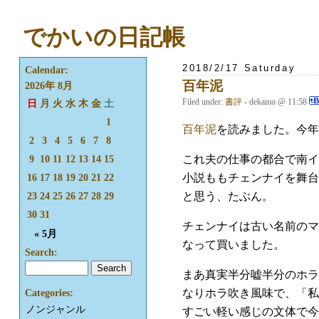
でかいの日記帳
2018/2/17 Saturday
Calendar:
百年泥
2026年 8月
Filed under:
書評
- dekaino @ 11:58
日
月
火
水
木
金
土
1
百年泥
を読みました。今年
2
3
4
5
6
7
8
これ夫の仕事の都合で南イ
9
10
11
12
13
14
15
小説ももチェンナイを舞台
16
17
18
19
20
21
22
と思う、たぶん。
23
24
25
26
27
28
29
30
31
チェンナイは古い名前のマ
« 5月
なって買いました。
Search:
まあ真実半分嘘半分のホラ
なりホラ吹き風味で、「私
Categories:
ノンジャンル
すごい軽い感じの文体で