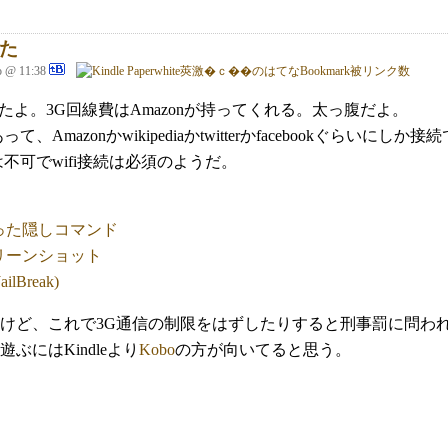
った
o @ 11:38
たよ。3G回線費はAmazonが持ってくれる。太っ腹だよ。
、Amazonかwikipediaかtwitterかfacebookぐ
不可でwifi接続は必須のようだ。
eにもあった隠しコマンド
でスクリーンショット
ilBreak)
けど、これで3G通信の制限をはずしたりすると刑事罰に問わ
ぶにはKindleより
Kobo
の方が向いてると思う。