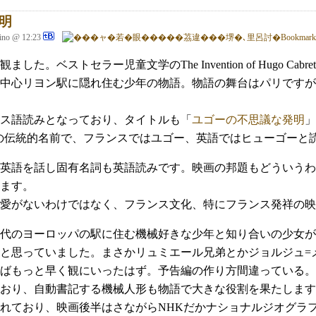
明
aino @ 12:23
観ました。ベストセラー児童文学のThe Invention of Hugo C
中心リヨン駅に隠れ住む少年の物語。物語の舞台はパリですが
ス語読みとなっており、タイトルも「
ユゴーの不思議な発明
」
が由来の伝統的名前で、フランスではユゴー、英語ではヒューゴーと
英語を話し固有名詞も英語読みです。映画の邦題もどういうわ
ます。
愛がないわけではなく、フランス文化、特にフランス発祥の映
代のヨーロッパの駅に住む機械好きな少年と知り合いの少女が
と思っていました。まさかリュミエール兄弟とかジョルジュ=
ばもっと早く観にいったはず。予告編の作り方間違っている。1
おり、自動書記する機械人形も物語で大きな役割を果たします
れており、映画後半はさながらNHKだかナショナルジオグラ