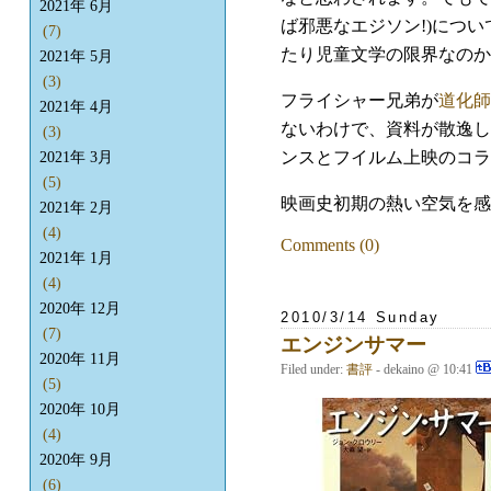
2021年 6月
ば邪悪なエジソン!)につ
(7)
たり児童文学の限界なのか
2021年 5月
(3)
フライシャー兄弟が
道化師
2021年 4月
ないわけで、資料が散逸し
(3)
ンスとフイルム上映のコラ
2021年 3月
(5)
映画史初期の熱い空気を感
2021年 2月
(4)
Comments (0)
2021年 1月
(4)
2020年 12月
2010/3/14 Sunday
(7)
エンジンサマー
2020年 11月
Filed under:
書評
- dekaino @ 10:41
(5)
2020年 10月
(4)
2020年 9月
(6)