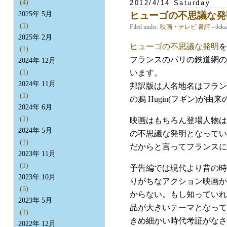
(4)
2012/4/14 Saturday
ヒューゴの不思議な発
2025年 5月
(1)
Filed under:
映画・テレビ
書評
- dek
2025年 2月
ヒューゴの不思議な発明
を
(1)
フランスのパリの鉄道網の
2024年 12月
います。
(1)
2024年 11月
邦訳版は人名地名はフラン
(1)
の鴉 Hugin(フギン)
2024年 6月
(1)
映画はもちろん登場人物は
2024年 5月
の不思議な発明となってい
(1)
だからと言ってフランスに
2023年 11月
(1)
予告編では現代より昔の時
2023年 10月
りがちなアクション映画か
(5)
からない。もし知っていれ
2023年 5月
品が大きいテーマとなって
(1)
きめ細かい時代考証がなさ
2022年 12月