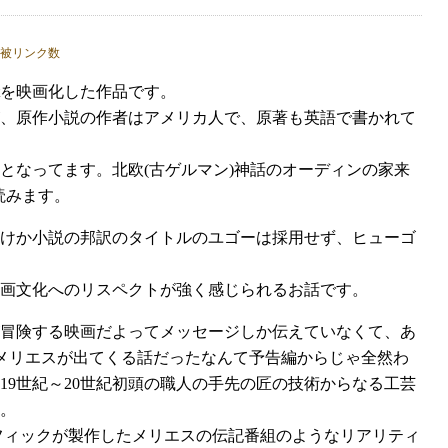
abretを映画化した作品です。
、原作小説の作者はアメリカ人で、原著も英語で書かれて
となってます。北欧(古ゲルマン)神話のオーディンの家来
読みます。
けか小説の邦訳のタイトルのユゴーは採用せず、ヒューゴ
画文化へのリスペクトが強く感じられるお話です。
冒険する映画だよってメッセージしか伝えていなくて、あ
メリエスが出てくる話だったなんて予告編からじゃ全然わ
9世紀～20世紀初頭の職人の手先の匠の技術からなる工芸
。
フィックが製作したメリエスの伝記番組のようなリアリティ