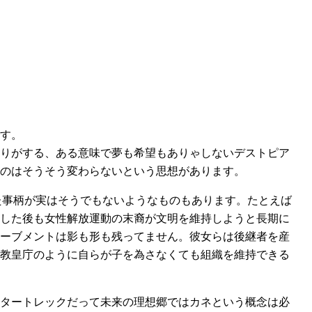
です。
香りがする、ある意味で夢も希望もありゃしないデストピア
のはそうそう変わらないという思想があります。
いた事柄が実はそうでもないようなものもあります。たとえば
壊した後も女性解放運動の末裔が文明を維持しようと長期に
ムーブメントは影も形も残ってません。彼女らは後継者を産
る教皇庁のように自らが子を為さなくても組織を維持できる
スタートレックだって未来の理想郷ではカネという概念は必