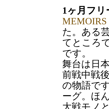
1ヶ月フリ
MEMOIRS 
た。ある芸
てところで
です。
舞台は日
前戦中戦
の物語で
ーグ。ほ
大戦モノ