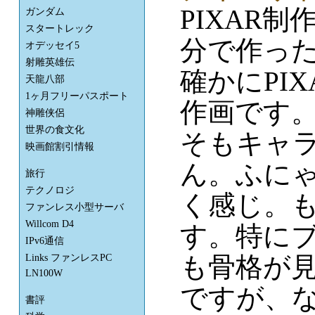
PIXAR
ガンダム
スタートレック
分で作った
オデッセイ5
射雕英雄伝
確かにPI
天龍八部
1ヶ月フリーパスポート
作画です。
神雕侠侶
世界の食文化
そもキャ
映画館割引情報
ん。ふにゃ
旅行
テクノロジ
く感じ。
ファンレス小型サーバ
Willcom D4
す。特に
IPv6通信
も骨格が見
Links ファンレスPC
LN100W
ですが、な
書評