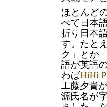
ほとんど
べて日本
折り日本
す。たと
ク」とか
語が英語
わば
HiHi 
工藤夕貴が
源氏名が
ました。な