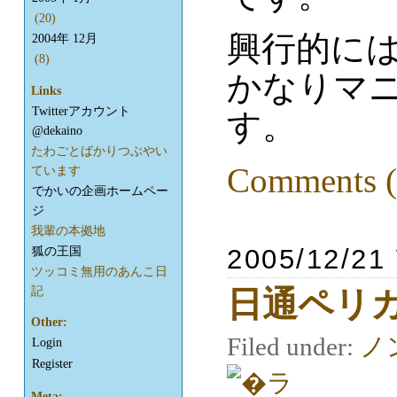
(20)
興行的に
2004年 12月
(8)
かなりマ
Links
Twitterアカウント
す。
@dekaino
たわごとばかりつぶやい
Comments (
ています
でかいの企画ホームペー
ジ
我輩の本拠地
2005/12/21
狐の王国
ツッコミ無用のあんこ日
記
日通ペリ
Other:
Filed under:
ノ
Login
Register
Meta: