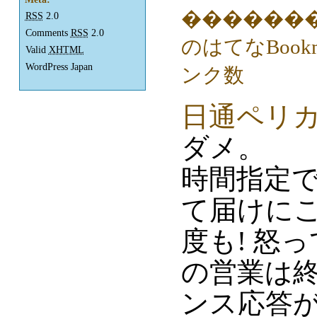
RSS
2.0
Comments
RSS
2.0
Valid
XHTML
WordPress Japan
日通ペリ
ダメ。
時間指定
て届けにこ
度も! 怒
の営業は
ンス応答