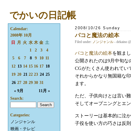
でかいの日記帳
2008/10/26 Sunday
Calendar:
パコと魔法の絵本
2008年 10月
Filed under:
ノンジャンル
- dekaino 
日
月
火
水
木
金
土
1
2
3
4
パコと魔法の絵本
を観まし
5
6
7
8
9
10
11
公開されたのは9月中旬な
12
13
14
15
16
17
18
CGがたくさん使われてい
19
20
21
22
23
24
25
それからかなり無国籍な印
26
27
28
29
30
31
ます。
« 9月
11月 »
ただ、子供向けとは言い難
Search:
そしてオープニングとエン
Categories:
ストーリーは基本的に泣か
ノンジャンル
子役を使い方の巧さは反則
映画・テレビ