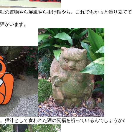
狸の置物やら屏風やら掛け軸やら、これでもかっと飾り立てて
狸がいます。
。狸汁として食われた狸の冥福を祈っているんでしょうか?