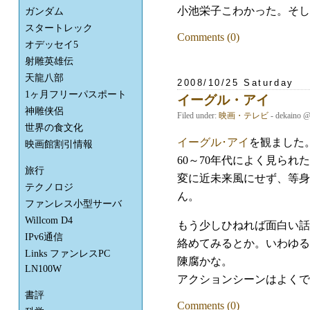
小池栄子こわかった。そし
ガンダム
スタートレック
Comments (0)
オデッセイ5
射雕英雄伝
天龍八部
2008/10/25 Saturday
1ヶ月フリーパスポート
イーグル・アイ
神雕侠侶
Filed under:
映画・テレビ
- dekaino 
世界の食文化
イーグル･アイ
を観ました
映画館割引情報
60～70年代によく見られ
旅行
変に近未来風にせず、等身
テクノロジ
ん。
ファンレス小型サーバ
Willcom D4
もう少しひねれば面白い話に
IPv6通信
絡めてみるとか。いわゆる
Links ファンレスPC
陳腐かな。
LN100W
アクションシーンはよくで
書評
Comments (0)