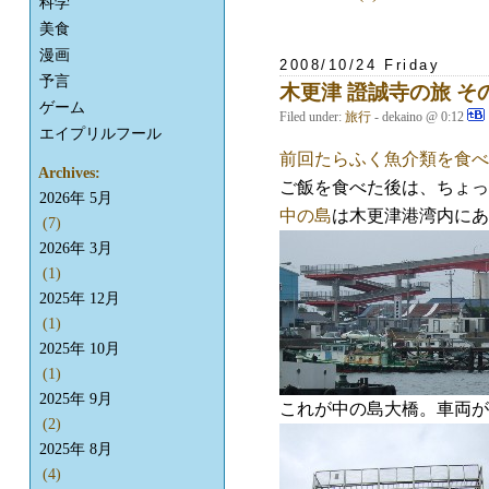
科学
美食
漫画
2008/10/24 Friday
予言
木更津 證誠寺の旅 そ
ゲーム
Filed under:
旅行
- dekaino @ 0:12
エイプリルフール
前回たらふく魚介類を食べ
Archives:
ご飯を食べた後は、ちょっ
2026年 5月
中の島
は木更津港湾内にあ
(7)
2026年 3月
(1)
2025年 12月
(1)
2025年 10月
(1)
2025年 9月
これが中の島大橋。車両が
(2)
2025年 8月
(4)