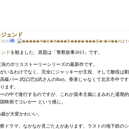
レジェンド
@ 22:31
ェンド
を観ました。原題は「警察故事2013」です。
)主演のポリスストーリーシリーズの最新作です。
がいるわけでなく、完全にジャッキーが主役、そして敵役は劉
高級バー 武[口巴](武さんのBar)。香港じゃなくて北京市中
ります。
ーの中で進行するのですが、これが資本主義にまみれた退廃的
国映画でコレかー という感じ。
25歳が大変かわいい。
察ドラマ。なかなか見ごたえがあります。ラストの地下鉄のシ