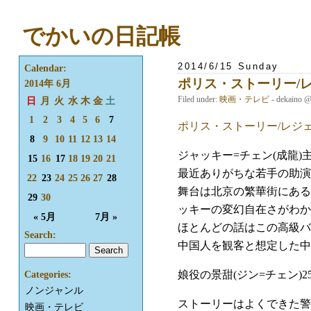
でかいの日記帳
2014/6/15 Sunday
Calendar:
ポリス・ストーリー/
2014年 6月
Filed under:
映画・テレビ
- dekaino 
日
月
火
水
木
金
土
1
2
3
4
5
6
7
ポリス・ストーリー/レジ
8
9
10
11
12
13
14
ジャッキー=チェン(成龍
15
16
17
18
19
20
21
最近ありがちな若手の助演
22
23
24
25
26
27
28
舞台は北京の繁華街にある
29
30
ッキーの変幻自在さがわか
« 5月
7月 »
ほとんどの話はこの高級バ
Search:
中国人を観客と想定した中
娘役の景甜(ジン=チェン)
Categories:
ノンジャンル
ストーリーはよくできた警
映画・テレビ