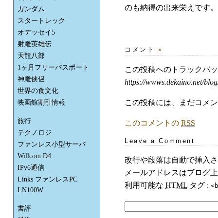
のも納得の出来栄えです。
ガンダム
スタートレック
オデッセイ5
射雕英雄伝
コメント
»
天龍八部
1ヶ月フリーパスポート
この投稿へのトラックバ
神雕侠侶
https://wwws.dekaino.net/blog
世界の食文化
この投稿には、まだコメン
映画館割引情報
旅行
このコメントの
RSS
テクノロジ
Leave a Comment
ファンレス小型サーバ
Willcom D4
改行や段落は自動で挿入さ
IPv6通信
メールアドレスはブログ上
Links ファンレスPC
利用可能な
HTML
タグ :
<
LN100W
書評