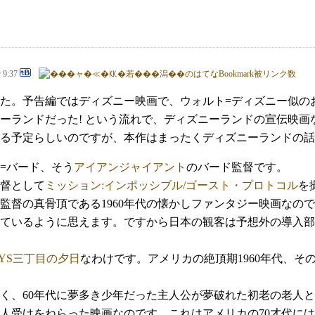
@ 9:37
た。予告編ではディズニー映画で、ウォルト=ディズニー似の
ーランドだった! という流れで、ディズニーランドの宣伝映
る予定らしいのですが、本作はまったくディズニーランドの話
=バード、そう
アイアンジャイアント
のバード監督です。
督として
ミッション:インポッシブル/ゴースト・プロトコル
を
監督の真骨頂である1960年代の懐かしファンタジー映画なので
ているように思えます。ですから日本の観客は予想外の導入部
AYS三丁目の夕日
なわけです。アメリカの絶頂期1960年代、その
なく、60年代に夢多き少年だった主人公が夢破れた初老の老人
人受けをねらった映画なのです。これはアメリカの70才代には