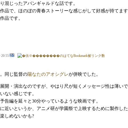
り混じったアバンギャルドな話です。
メ作品で、ほのぼの青春ストーリーな感じがして好感が持てま
作品です。
@ 20:55
す。同じ監督の
陽なたのアオシグレ
が併映でした。
展開・演出なのですが、やはり尺が短くメッセージ性は薄いで
いない感じです。
予告編を延々と30分やっているような映画です。
に近いというか、アニメ研が学園祭で上映するために製作した
楽しめないかも?