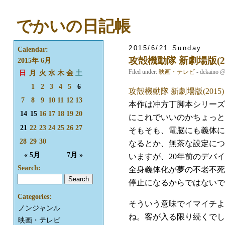
でかいの日記帳
2015/6/21 Sunday
Calendar:
攻殻機動隊 新劇場版(20
2015年 6月
Filed under:
映画・テレビ
- dekaino 
日
月
火
水
木
金
土
1
2
3
4
5
6
攻殻機動隊 新劇場版(2015)
7
8
9
10
11
12
13
本作は冲方丁脚本シリーズ
14
15
16
17
18
19
20
にこれでいいのかちょっと
21
22
23
24
25
26
27
そもそも、電脳にも義体に
28
29
30
なるとか、無茶な設定につ
« 5月
7月 »
いますが、20年前のデバ
Search:
全身義体化が夢の不老不死
停止になるからではないで
Categories:
そういう意味でイマイチよく
ノンジャンル
ね。客が入る限り続くでし
映画・テレビ