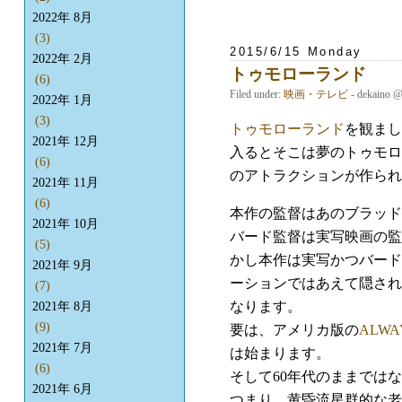
2022年 8月
(3)
2015/6/15 Monday
2022年 2月
トゥモローランド
(6)
Filed under:
映画・テレビ
- dekaino 
2022年 1月
(3)
トゥモローランド
を観まし
2021年 12月
入るとそこは夢のトゥモロ
(6)
のアトラクションが作られ
2021年 11月
(6)
本作の監督はあのブラッド
2021年 10月
バード監督は実写映画の監
(5)
かし本作は実写かつバード
2021年 9月
ーションではあえて隠され
(7)
なります。
2021年 8月
(9)
要は、アメリカ版の
ALW
2021年 7月
は始まります。
(6)
そして60年代のままでは
2021年 6月
つまり、黄昏流星群的な老