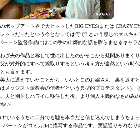
のポップアート界で大ヒットしたBIG EYES(または CRAZY
レットだったという今となっては何で? という感じの大スキ
バートン監督作品にはこの手の山師的な話を膨らませるキャラ
わざ夫の作品と称して世に出したのかそこから疑問ありまくり
父が対外的にすべて総取りするという考え方が当然という時代
とも言えます。
美大に通えていたことから、いいとこのお嬢さん、裏を返すと
はメソジスト派教会の信者だという典型的プロテスタント)。
。夫と別居しハワイに移住した後、より個人主義的なものみの
怖い!
けているうちに自分でも嘘を本当だと信じ込んでしまうちょっ
=バートンがコミカルに描写する作品です。実話通りそれなり