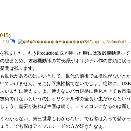
15)
@ 12:28
を観ました。もうProductionI.G.が困った時には攻殻機
の総まとめ、攻殻機動隊の前夜譚がオリジナル作の冒頭に戻っ
疑問は残ります。
も世代があるのはいいとして、世代の前後で互換性がないとか
いていけません。そこは互換性捨てないでしょ、絶対に。USB
イスいまだに使えますよ。使えないバカ規格に進化させても市
技術ではないというのはオリジナル作の金食い虫だからという
しょう。需要があれば生産は続く。ディスコンになるのは新し
わからない。第三世界もわからない。でも客は入って儲かってしまう。
ょう。でも僕はアップルシードの方が好きだなぁ。