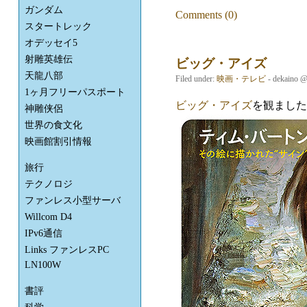
ガンダム
Comments (0)
スタートレック
オデッセイ5
射雕英雄伝
ビッグ・アイズ
天龍八部
Filed under:
映画・テレビ
- dekaino 
1ヶ月フリーパスポート
ビッグ・アイズ
を観ました
神雕侠侶
世界の食文化
映画館割引情報
旅行
テクノロジ
ファンレス小型サーバ
Willcom D4
IPv6通信
Links ファンレスPC
LN100W
書評