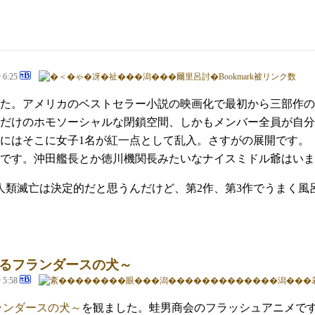
@ 6:25
た。アメリカのベストセラー小説の映画化で最初から三部作の
だけのホモソーシャルな閉鎖空間、しかもメンバー全員が自分
にはそこに女子1名が紅一点として乱入。さすがの展開です。
です。沖田艦長とか徳川機関長みたいなナイスミドル爺はいま
人類滅亡は決定的だと思うんだけど、第2作、第3作でうまく風
るフランダースの犬～
@ 5:58
ランダースの犬～
を観ました。蛙男商会のフラッシュアニメで