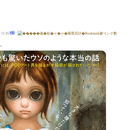
@ 11:45
。