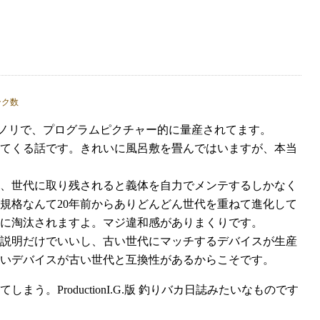
動隊ってノリで、プログラムピクチャー的に量産されてます。
てくる話です。きれいに風呂敷を畳んではいますが、本当
、世代に取り残されると義体を自力でメンテするしかなく
規格なんて20年前からありどんどん世代を重ねて進化して
場に淘汰されますよ。マジ違和感がありまくりです。
説明だけでいいし、古い世代にマッチするデバイスが生産
いデバイスが古い世代と互換性があるからこそです。
ProductionI.G.版 釣りバカ日誌みたいなものです