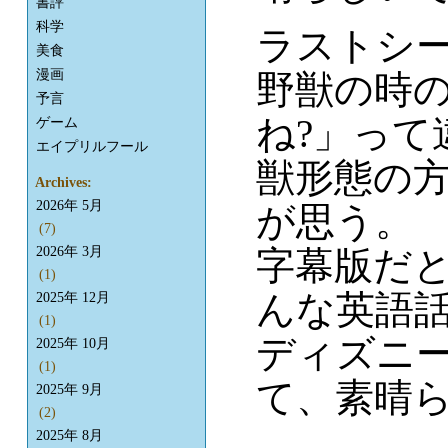
書評
科学
ラストシ
美食
漫画
野獣の時
予言
ね?」って
ゲーム
エイプリルフール
獣形態の
Archives:
2026年 5月
が思う。
(7)
字幕版だ
2026年 3月
(1)
んな英語
2025年 12月
(1)
ディズニ
2025年 10月
(1)
て、素晴
2025年 9月
(2)
2025年 8月