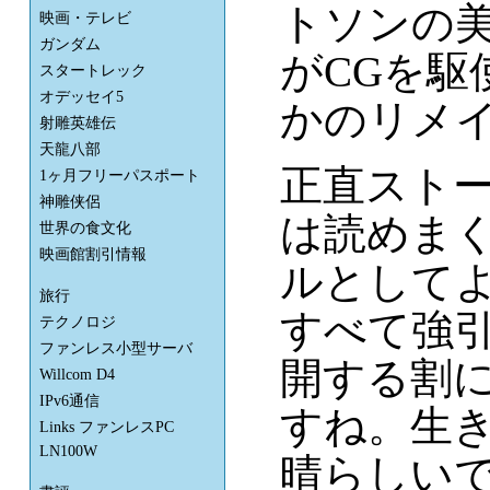
トソンの
映画・テレビ
ガンダム
がCGを駆
スタートレック
オデッセイ5
かのリメ
射雕英雄伝
天龍八部
正直スト
1ヶ月フリーパスポート
神雕侠侶
は読めま
世界の食文化
映画館割引情報
ルとして
旅行
すべて強
テクノロジ
ファンレス小型サーバ
開する割
Willcom D4
IPv6通信
すね。生
Links ファンレスPC
LN100W
晴らしい