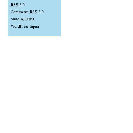
RSS
2.0
Comments
RSS
2.0
Valid
XHTML
WordPress Japan