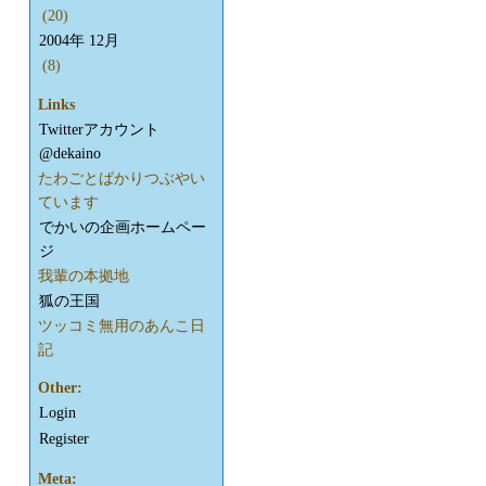
(20)
2004年 12月
(8)
Links
Twitterアカウント
@dekaino
たわごとばかりつぶやい
ています
でかいの企画ホームペー
ジ
我輩の本拠地
狐の王国
ツッコミ無用のあんこ日
記
Other:
Login
Register
Meta: