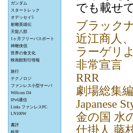
ガンダム
でも載せ
スタートレック
オデッセイ5
ブラック
射雕英雄伝
天龍八部
近江商人、
1ヶ月フリーパスポート
神雕侠侶
ラーゲリ
世界の食文化
映画館割引情報
非常宣言
旅行
RRR
テクノロジ
ファンレス小型サーバ
劇場総集編 S
Willcom D4
Japanese St
IPv6通信
Links ファンレスPC
金の国 水
LN100W
書評
仕掛人 藤
科学