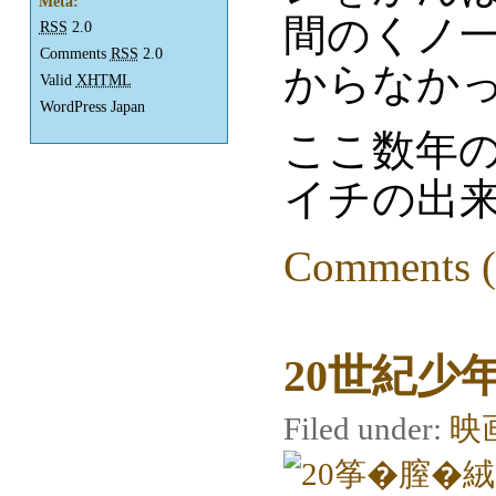
Meta:
間のくノ
RSS
2.0
Comments
RSS
2.0
からなか
Valid
XHTML
WordPress Japan
ここ数年
イチの出
Comments (
20世紀少
Filed under:
映