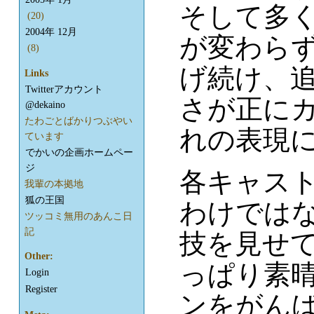
そして多
(20)
2004年 12月
が変わら
(8)
げ続け、
Links
Twitterアカウント
さが正に
@dekaino
たわごとばかりつぶやい
れの表現
ています
でかいの企画ホームペー
ジ
各キャス
我輩の本拠地
狐の王国
わけでは
ツッコミ無用のあんこ日
記
技を見せ
Other:
っぱり素
Login
Register
ンをがん