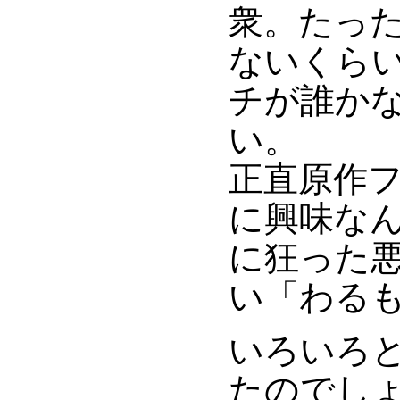
衆。たっ
ないくら
チが誰か
い。
正直原作
に興味な
に狂った
い「わる
いろいろ
たのでし