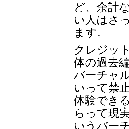
ど、余計
い人はさ
ます。
クレジッ
体の過去
バーチャ
いって禁
体験でき
らって現
いうバー