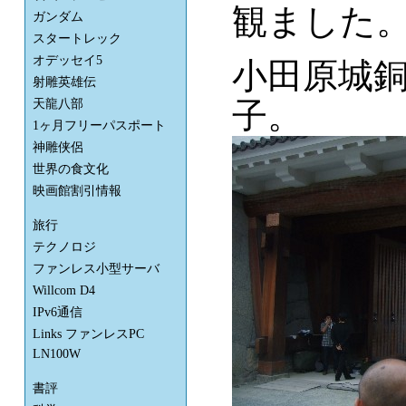
観ました
ガンダム
スタートレック
オデッセイ5
小田原城
射雕英雄伝
子。
天龍八部
1ヶ月フリーパスポート
神雕侠侶
世界の食文化
映画館割引情報
旅行
テクノロジ
ファンレス小型サーバ
Willcom D4
IPv6通信
Links ファンレスPC
LN100W
書評