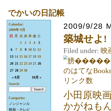
でかいの日記帳
2009/9/28 
Calendar:
2009年 9月
築城せよ!
日
月
火
水
木
金
土
1
2
3
4
5
Filed under:
映
6
7
8
9
10
11
12
13
14
15
16
17
18
19
20
21
22
23
24
25
26
27
28
29
30
« 8月
10月 »
Search:
小田原映
Categories:
かがねもん
ノンジャンル
映画・テレビ