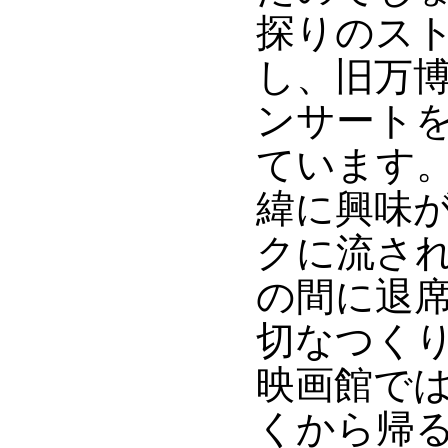
探りのス
し、旧万
ンサート
ています
緯に興味
クに流さ
の間に退
切なつく
映画館で
くから帰