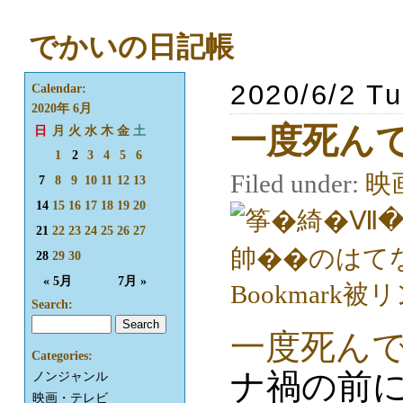
でかいの日記帳
2020/6/2 T
Calendar:
2020年 6月
一度死ん
日
月
火
水
木
金
土
1
2
3
4
5
6
Filed under:
映
7
8
9
10
11
12
13
14
15
16
17
18
19
20
21
22
23
24
25
26
27
28
29
30
« 5月
7月 »
Search:
一度死ん
Categories:
ナ禍の前
ノンジャンル
映画・テレビ