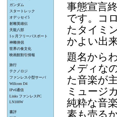
事態宣言
ガンダム
スタートレック
です。コ
オデッセイ5
射雕英雄伝
たタイミ
天龍八部
1ヶ月フリーパスポート
かよい出
神雕侠侶
世界の食文化
題名から
映画館割引情報
メディな
旅行
テクノロジ
た音楽が
ファンレス小型サーバ
Willcom D4
ミュージ
IPv6通信
Links ファンレスPC
純粋な音
LN100W
素も売る
書評