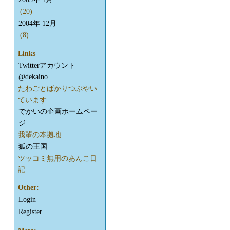
(20)
2004年 12月
(8)
Links
Twitterアカウント
@dekaino
たわごとばかりつぶやい
ています
でかいの企画ホームペー
ジ
我輩の本拠地
狐の王国
ツッコミ無用のあんこ日
記
Other:
Login
Register