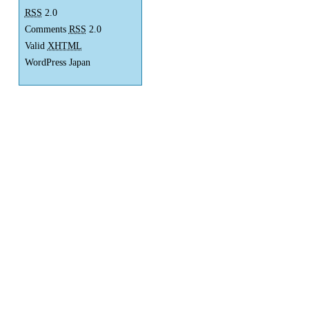
RSS
2.0
Comments
RSS
2.0
Valid
XHTML
WordPress Japan