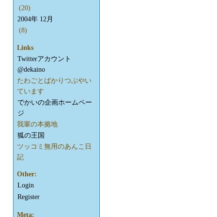
(20)
2004年 12月
(8)
Links
Twitterアカウント
@dekaino
たわごとばかりつぶやい
ています
でかいの企画ホームペー
ジ
我輩の本拠地
狐の王国
ツッコミ無用のあんこ日
記
Other:
Login
Register
Meta: