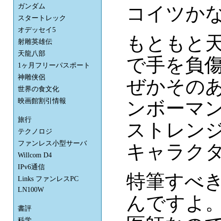
ガンダム
コイツか
スタートレック
オデッセイ5
もともと
射雕英雄伝
天龍八部
で手を負
1ヶ月フリーパスポート
神雕侠侶
ぜかその
世界の食文化
映画館割引情報
ンボーマ
旅行
ストレン
テクノロジ
ファンレス小型サーバ
キャラク
Willcom D4
IPv6通信
特筆すべ
Links ファンレスPC
LN100W
んですよ。Step
書評
科学