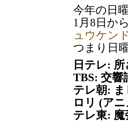
今年の日
1月8日か
ュウケン
つまり日曜の
日テレ: 所
TBS: 交
テレ朝: 
ロリ (アニ
テレ東: 