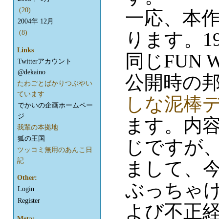
(20)
一応、本
2004年 12月
ります。1
(8)
Links
同じFUN W
Twitterアカウント
@dekaino
公開時の
たわごとばかりつぶやい
ています
しな泥棒
でかいの企画ホームペー
ジ
ます。内
我輩の本拠地
狐の王国
じですが
ツッコミ無用のあんこ日
記
まして、
Other:
ぶっちゃ
Login
Register
よび不正
Meta: