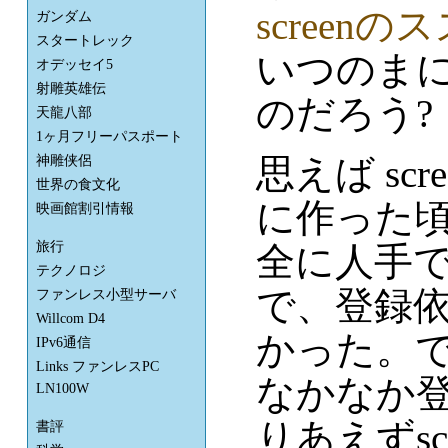
screenの
ガンダム
スタートレック
いつのま
オデッセイ5
射雕英雄伝
のだろう?
天龍八部
1ヶ月フリーパスポート
思えば sc
神雕侠侶
世界の食文化
に作った頃の
映画館割引情報
旅行
全に人手
テクノロジ
で、登録
ファンレス小型サーバ
Willcom D4
かった。
IPv6通信
Links ファンレスPC
なかなか
LN100W
りあえずs
書評