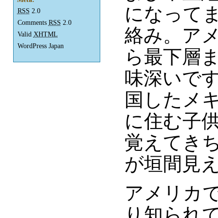
になって
RSS
2.0
Comments
RSS
2.0
絡み。ア
Valid
XHTML
WordPress Japan
ら最下層
味深いで
国したメ
に住む子
覚えてき
が垣間見
アメリカ
り知られ