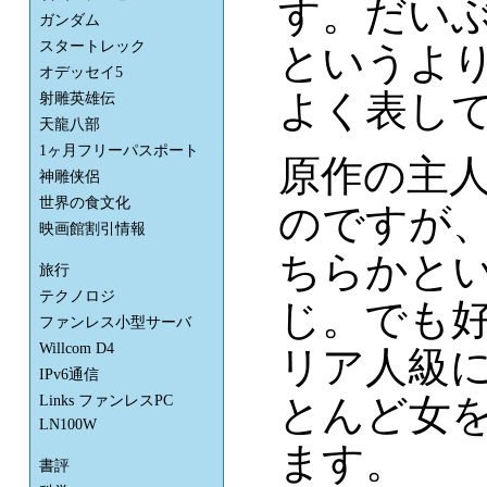
す。だい
ガンダム
スタートレック
というよ
オデッセイ5
よく表し
射雕英雄伝
天龍八部
1ヶ月フリーパスポート
原作の主
神雕侠侶
世界の食文化
のですが
映画館割引情報
ちらかと
旅行
テクノロジ
じ。でも
ファンレス小型サーバ
Willcom D4
リア人級
IPv6通信
とんど女
Links ファンレスPC
LN100W
ます。
書評