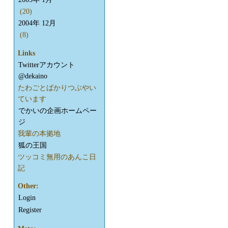
(20)
2004年 12月
(8)
Links
Twitterアカウント
@dekaino
たわごとばかりつぶやい
ています
でかいの企画ホームペー
ジ
我輩の本拠地
狐の王国
ツッコミ無用のあんこ日
記
Other:
Login
Register