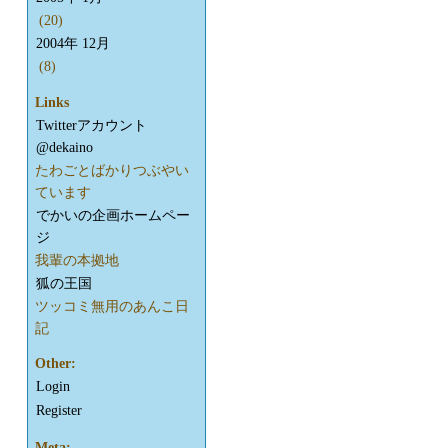
(20)
2004年 12月
(8)
Links
Twitterアカウント
@dekaino
たわごとばかりつぶやい
ています
でかいの企画ホームペー
ジ
我輩の本拠地
狐の王国
ツッコミ無用のあんこ日
記
Other:
Login
Register
Meta: