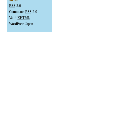
RSS
2.0
Comments
RSS
2.0
Valid
XHTML
WordPress Japan