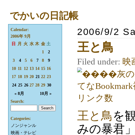
でかいの日記帳
2006/9/2 Sa
Calendar:
2006年 9月
王と鳥
日
月
火
水
木
金
土
1
2
Filed under:
映
3
4
5
6
7
8
9
10
11
12
13
14
15
16
17
18
19
20
21
22
23
24
25
26
27
28
29
30
« 8月
10月 »
Search:
王と鳥
を
Categories:
みの暴君
ノンジャンル
映画・テレビ