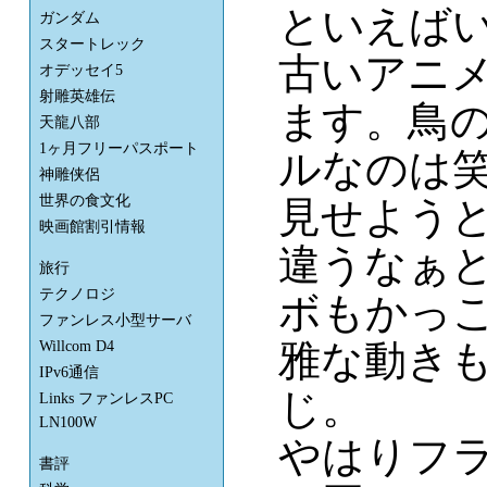
といえば
ガンダム
スタートレック
古いアニ
オデッセイ5
射雕英雄伝
ます。鳥
天龍八部
1ヶ月フリーパスポート
ルなのは
神雕侠侶
世界の食文化
見せよう
映画館割引情報
違うなぁ
旅行
テクノロジ
ボもかっ
ファンレス小型サーバ
雅な動き
Willcom D4
IPv6通信
じ。
Links ファンレスPC
LN100W
やはりフ
書評