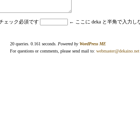
はチェック必須です
← ここに deka と半角で入
20 queries. 0.161 seconds.
Powered by
WordPress ME
For questions or comments, please send mail to:
webmaster@dekaino.net