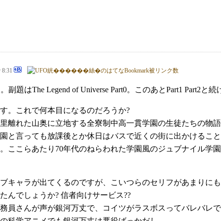
@ 8:31
The Legend of Universe Part0。このあとPart1 Pa
す。これで何本目になるのだろうか?
里離れた山奥に立地する全寮制中高一貫学園の生徒たちの物語
園と言っても放課後とか休日はバスで近くの街に出かけること
。ここらあたり70年代のねらわれた学園風のジュブナイル学園
ブキャラが出てくるのですが、こいつらのセリフがあまりにも棒
んでしょうか? 信者向けサービス??
務員さんが声が銀河万丈で、コイツがラスボスってバレバレで
の科学アニメでも銀河万丈は悪役ばっかだし。