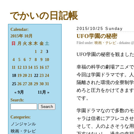
でかいの日記帳
2015/10/25 Sunday
Calendar:
UFO学園の秘密
2015年 10月
Filed under:
映画・テレビ
- dekaino 
日
月
火
水
木
金
土
1
2
3
UFO学園の秘密を観ました。副題は
4
5
6
7
8
9
10
幸福の科学の劇場アニメで
11
12
13
14
15
16
17
今回は学園ドラマです。人
18
19
20
21
22
23
24
隔離された環境の全寮制学
25
26
27
28
29
30
31
めろと圧力をかけてきます
« 9月
11月 »
です。
Search:
学園ドラマなので多数のモ
Categories:
ャラは信者にアフレコさせた
ノンジャンル
そして、人のよさそうな用
映画・テレビ
万丈はないし、過去の幸福