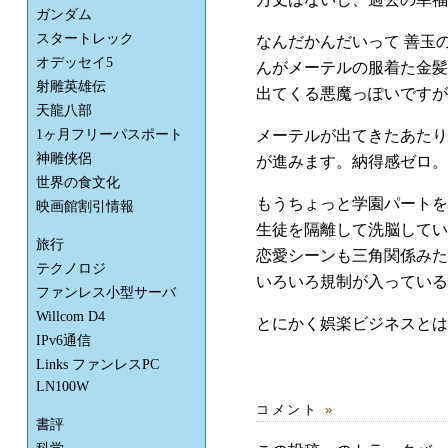
ガンダム
スタートレック
なんだかんだいって 善玉
オデッセイ5
んがメーテルの服着た金髪
射雕英雄伝
出てくる悪魔っぽいですが
天龍八部
メーテルが出てきたあたり
1ヶ月フリーパスポート
神雕侠侶
が進みます。納得感ゼロ。
世界の食文化
もうちょっと学園パートを
映画館割引情報
生徒を隔離して洗脳してい
旅行
恋愛シーンも三角関係みた
テクノロジ
いろいろ規制が入っている
ファンレス小型サーバ
Willcom D4
とにかく娯楽ビジネスとは
IPv6通信
Links ファンレスPC
LN100W
コメント
»
書評