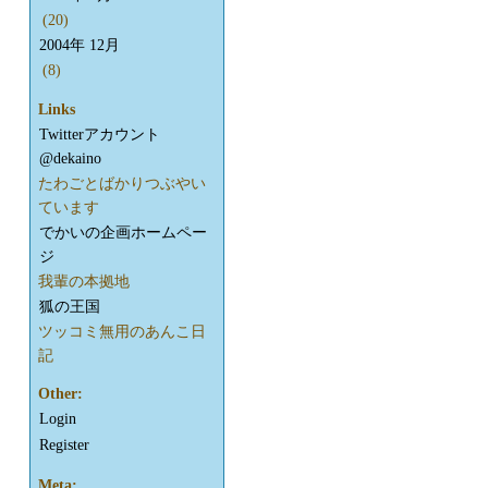
(20)
2004年 12月
(8)
Links
Twitterアカウント
@dekaino
たわごとばかりつぶやい
ています
でかいの企画ホームペー
ジ
我輩の本拠地
狐の王国
ツッコミ無用のあんこ日
記
Other:
Login
Register
Meta: