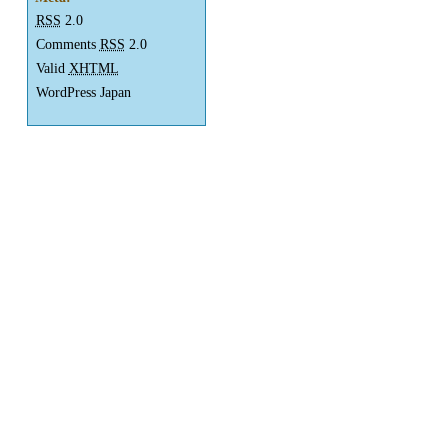
RSS
2.0
Comments
RSS
2.0
Valid
XHTML
WordPress Japan