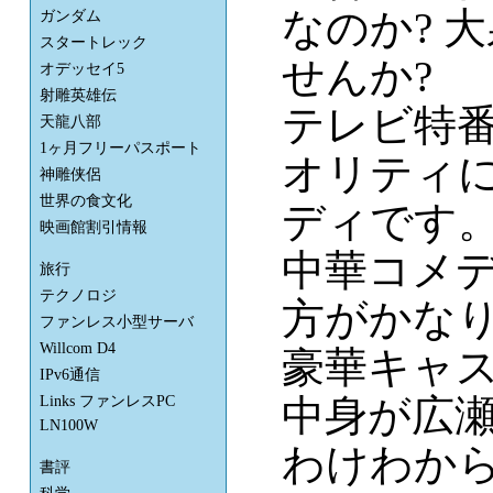
なのか? 
ガンダム
スタートレック
せんか?
オデッセイ5
射雕英雄伝
テレビ特
天龍八部
1ヶ月フリーパスポート
オリティ
神雕侠侶
世界の食文化
ディです
映画館割引情報
中華コメ
旅行
テクノロジ
方がかな
ファンレス小型サーバ
Willcom D4
豪華キャ
IPv6通信
中身が広
Links ファンレスPC
LN100W
わけわか
書評