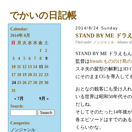
でかいの日記帳
2014/8/24 Sunday
Calendar:
STAND BY ME ドラ
2014年 8月
Filed under:
ノンジャンル
- dekaino 
日
月
火
水
木
金
土
1
2
STAND BY ME ド
3
4
5
6
7
8
9
監督は
friends もののけ島
10
11
12
13
14
15
16
スネ夫の髪型の解釈は3D
17
18
19
20
21
22
23
にそのままCGを導入して
24
25
26
27
28
29
30
おとなの観客にも受け入れ
31
いる世界は昭和50年代そ
« 7月
9月 »
だしね。
Search:
そしてそのたった14年後
各エピソードはすでのある
Categories:
くらいかな。
ノンジャンル