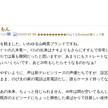
えもん
@ 9:25
ラえもんを観ました。いわゆる山崎貴ブランドですね。
のナキ
の八木竜一。CGの出来はナキよりもさらにすすんで非常
 CGでは最も難関だったと思いますが、あまりにもストレート
もいいくらいです。あと20年もしたらそうなるのかなぁ?
やすいように、声は新テレビシリーズの声優たちですが、設定
のまま。のび太の家の電話は黒電話だし、誰もケータイ持って
があの未来。ちょっと信じられません。40年は間が空いてるんじ
既存のエピソードにちょっと脚色した者ばかりで目新しい改作