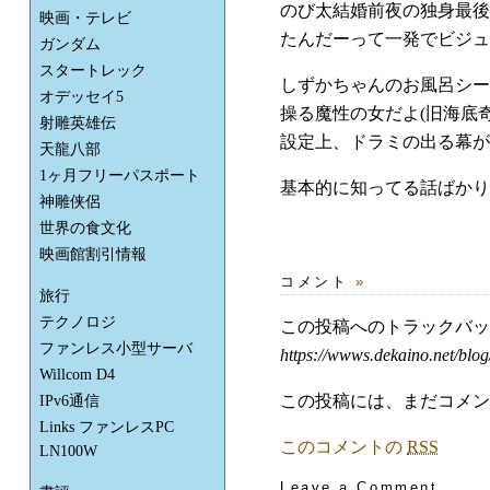
のび太結婚前夜の独身最後
映画・テレビ
たんだーって一発でビジュ
ガンダム
スタートレック
しずかちゃんのお風呂シー
オデッセイ5
操る魔性の女だよ(旧海底
射雕英雄伝
設定上、ドラミの出る幕が
天龍八部
1ヶ月フリーパスポート
基本的に知ってる話ばかり
神雕侠侶
世界の食文化
映画館割引情報
コメント
»
旅行
テクノロジ
この投稿へのトラックバ
ファンレス小型サーバ
https://wwws.dekaino.net/blog
Willcom D4
この投稿には、まだコメン
IPv6通信
Links ファンレスPC
このコメントの
RSS
LN100W
Leave a Comment