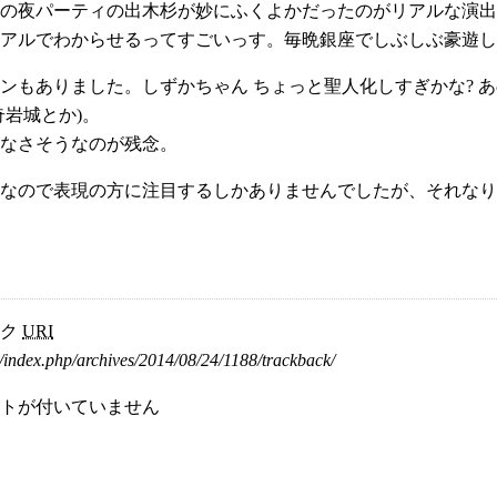
の夜パーティの出木杉が妙にふくよかだったのがリアルな演出
アルでわからせるってすごいっす。毎晩銀座でしぶしぶ豪遊し
ンもありました。しずかちゃん ちょっと聖人化しすぎかな? 
奇岩城とか)。
なさそうなのが残念。
なので表現の方に注目するしかありませんでしたが、それなり
ック
URI
/index.php/archives/2014/08/24/1188/trackback/
トが付いていません