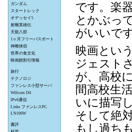
です。楽
ガンダム
スタートレック
とかぶっ
オデッセイ5
射雕英雄伝
がいいで
天龍八部
1ヶ月フリーパスポート
神雕侠侶
映画とい
世界の食文化
ジェスト
映画館割引情報
旅行
が、高校
テクノロジ
間高校生
ファンレス小型サーバ
Willcom D4
いに描写
IPv6通信
Links ファンレスPC
そして絶
LN100W
もし過ち
書評
科学