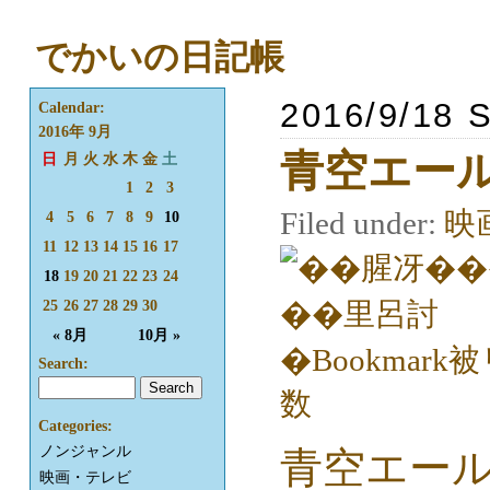
でかいの日記帳
2016/9/18 
Calendar:
2016年 9月
青空エー
日
月
火
水
木
金
土
1
2
3
Filed under:
映
4
5
6
7
8
9
10
11
12
13
14
15
16
17
18
19
20
21
22
23
24
25
26
27
28
29
30
« 8月
10月 »
Search:
Categories:
ノンジャンル
青空エー
映画・テレビ