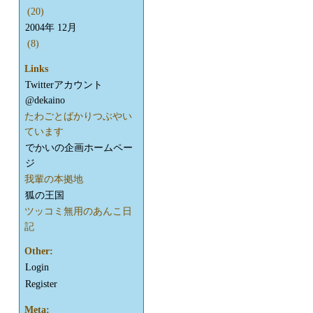
(20)
2004年 12月
(8)
Links
Twitterアカウント
@dekaino
たわごとばかりつぶやい
ています
でかいの企画ホームペー
ジ
我輩の本拠地
狐の王国
ツッコミ無用のあんこ日
記
Other:
Login
Register
Meta: