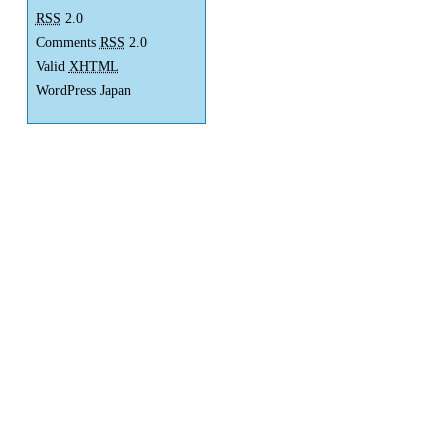
RSS
2.0
Comments
RSS
2.0
Valid
XHTML
WordPress Japan