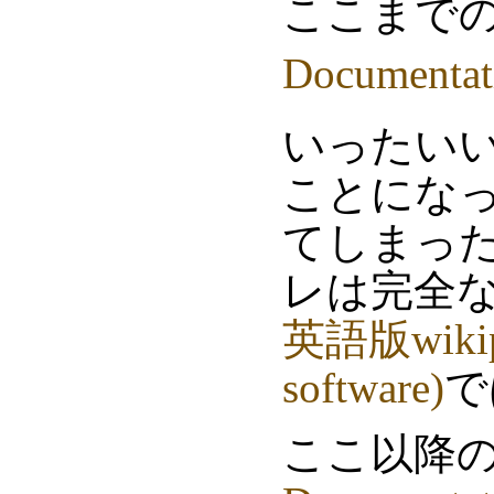
ここまで
Documentat
いったい
ことにな
てしまっ
レは完全
英語版wikip
software)
で
ここ以降