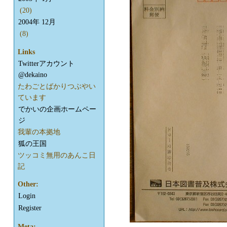
(20)
2004年 12月
(8)
Links
Twitterアカウント
@dekaino
たわごとばかりつぶやい
ています
でかいの企画ホームペー
ジ
我輩の本拠地
狐の王国
ツッコミ無用のあんこ日
記
Other:
Login
Register
Meta: