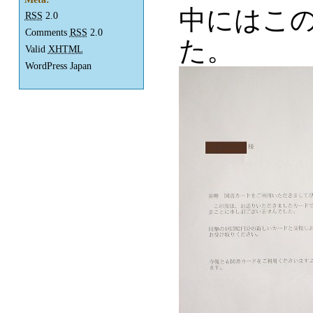
中にはこ
RSS
2.0
Comments
RSS
2.0
た。
Valid
XHTML
WordPress Japan