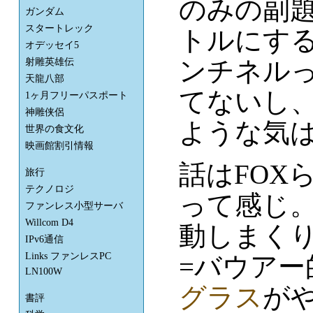
のみの副
ガンダム
スタートレック
トルにす
オデッセイ5
ンチネル
射雕英雄伝
天龍八部
てないし
1ヶ月フリーパスポート
神雕侠侶
ような気
世界の食文化
映画館割引情報
話はFOX
旅行
テクノロジ
って感じ
ファンレス小型サーバ
Willcom D4
動しまく
IPv6通信
Links ファンレスPC
=バウアー
LN100W
グラス
が
書評