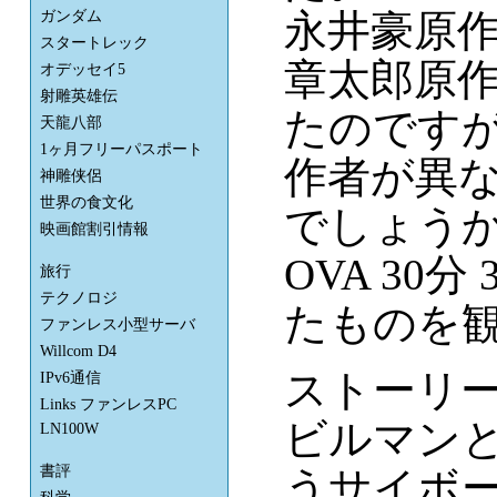
永井豪原
ガンダム
スタートレック
章太郎原
オデッセイ5
射雕英雄伝
たのですが
天龍八部
1ヶ月フリーパスポート
作者が異
神雕侠侶
世界の食文化
でしょうか
映画館割引情報
OVA 30
旅行
テクノロジ
たものを
ファンレス小型サーバ
Willcom D4
ストーリ
IPv6通信
Links ファンレスPC
ビルマン
LN100W
書評
うサイボ