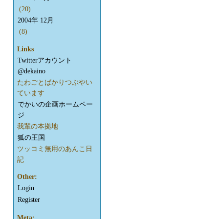
(20)
2004年 12月
(8)
Links
Twitterアカウント
@dekaino
たわごとばかりつぶやい
ています
でかいの企画ホームペー
ジ
我輩の本拠地
狐の王国
ツッコミ無用のあんこ日
記
Other:
Login
Register
Meta: