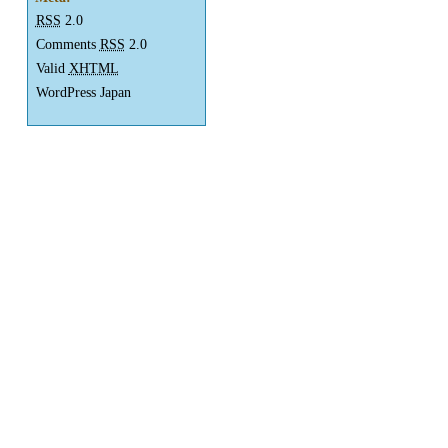
RSS
2.0
Comments
RSS
2.0
Valid
XHTML
WordPress Japan